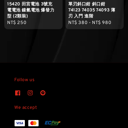
15420 田宮電池 3號充
單刃斜口鉗 斜口鉗
電電池 鎳氫電池 爆發力
74123 74035 74093 薄
型 (2顆裝)
刃 入門 進階
Regular
NT$ 250
Regular
NT$ 380
-
NT$ 980
price
price
Follow us
We accept