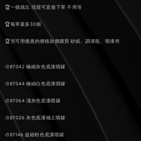
🏆一個就出 現貨可直接下單 不用等
🏆每單最多30個
🏆另可用優惠的價格加價購買 砂紙、調漆瓶、噴漆夾
🎨87042 極細灰色底漆噴罐
🎨87044 極細白色底漆噴罐
🎨87064 淺灰色底漆噴罐
🎨87026 灰色底漆補土噴罐
🎨87146 超細粉色底漆噴罐