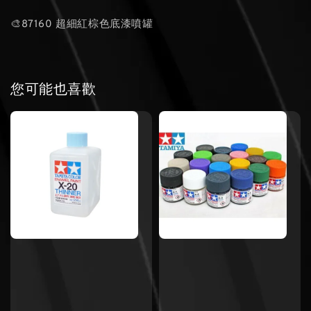
🎨87160 超細紅棕色底漆噴罐
您可能也喜歡