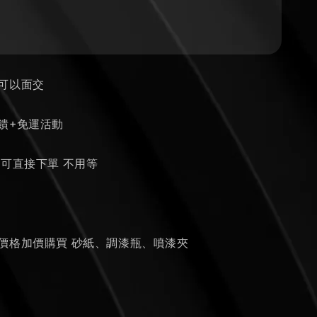
區可以面交
饋+免運活動
貨可直接下單 不用等
個
的價格加價購買 砂紙、調漆瓶、噴漆夾