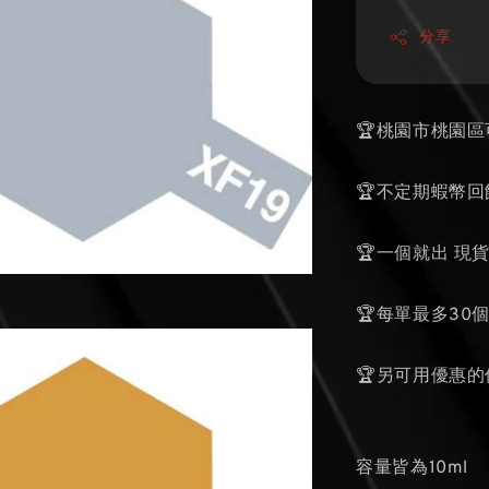
分享
🏆桃園市桃園
🏆不定期蝦幣回
🏆一個就出 現
🏆每單最多30
🏆另可用優惠
容量皆為10ml