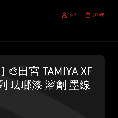
登入
購物車
] 🎨田宮 TAMIYA XF
列 珐瑯漆 溶劑 墨線