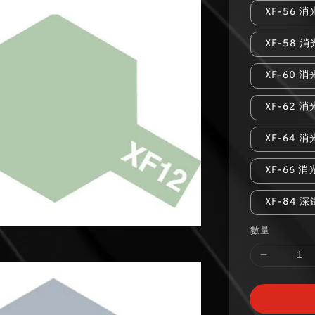
XF-56 
XF-58 
XF-60 
XF-62 
XF-64 
XF-66 
XF-84 
數量