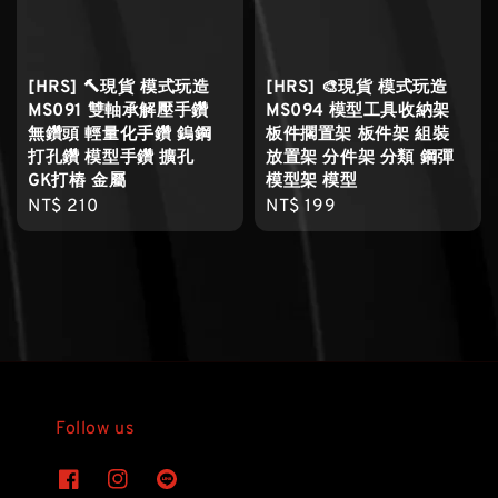
[HRS] 🔨現貨 模式玩造
[HRS] 🎨現貨 模式玩造
MS091 雙軸承解壓手鑽
MS094 模型工具收納架
無鑽頭 輕量化手鑽 鎢鋼
板件擱置架 板件架 組裝
打孔鑽 模型手鑽 擴孔
放置架 分件架 分類 鋼彈
GK打樁 金屬
模型架 模型
Regular
NT$ 210
Regular
NT$ 199
price
price
Follow us