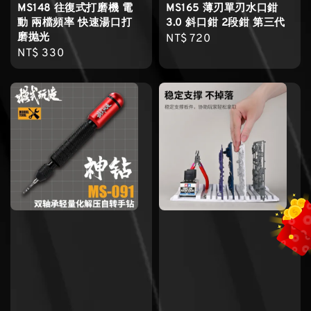
MS148 往復式打磨機 電
MS165 薄刃單刃水口鉗
動 兩檔頻率 快速湯口打
3.0 斜口鉗 2段鉗 第三代
磨抛光
Regular
NT$ 720
Regular
NT$ 330
price
price