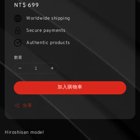
Regular
NT$ 699
price
Worldwide shipping
Secure payments
Authentic products
數量
加入購物車
分享
Hiroshisan model