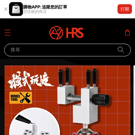
購物APP: 追蹤您的訂單
打開
您信賴的商店
搜尋