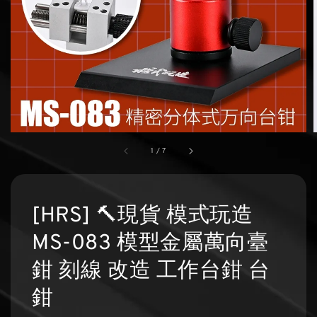
1
/
7
[HRS] 🔨現貨 模式玩造
MS-083 模型金屬萬向臺
鉗 刻線 改造 工作台鉗 台
鉗