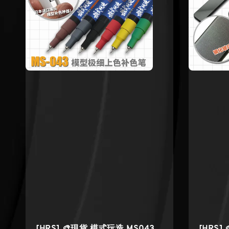
[HRS] 🎨現貨 模式玩造 MS043
[HRS]