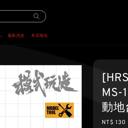
最新消息
本店地址
[HR
MS-
動地
Regular
NT$ 130