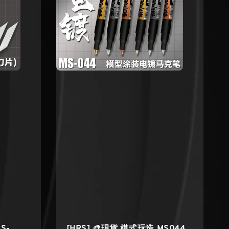
S-
[HRS] 🎨現貨 模式玩造 MS044