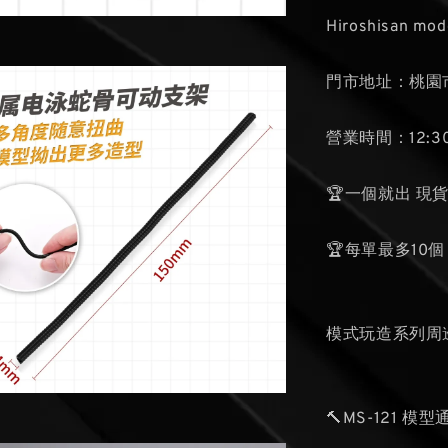
Hiroshisan mod
門市地址：桃園市
營業時間：12:30
🏆一個就出 現
🏆每單最多10個
模式玩造系列周
🔨MS-121 