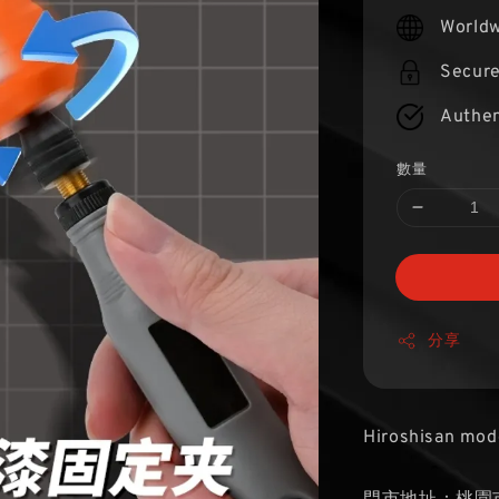
price
Worldw
Secur
Authen
數量
分享
Hiroshisan mod