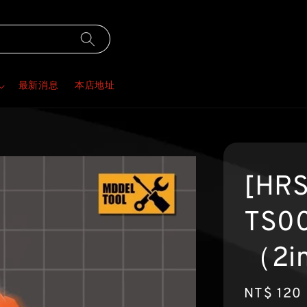
最新消息
本店地址
[HR
TS
（2i
Regular
NT$ 120