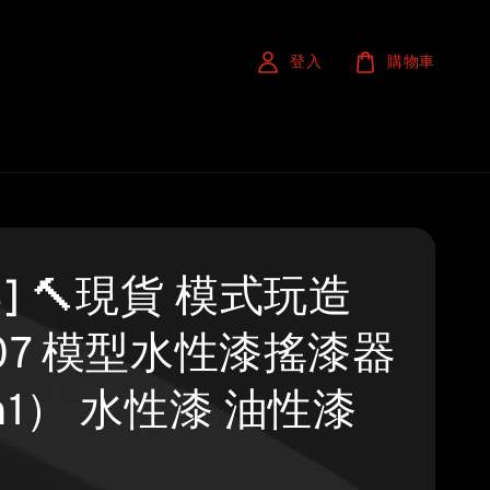
登入
購物車
S] 🔨現貨 模式玩造
007 模型水性漆搖漆器
n1） 水性漆 油性漆