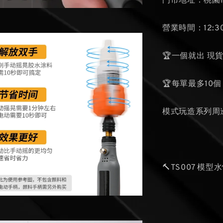
門市地址：桃園市
營業時間：12:30
🏆一個就出 現
🏆每單最多10個
模式玩造系列周
🔨TS007 模型