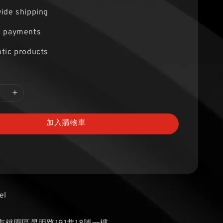
ide shipping
e payments
tic products
加入購物車
el