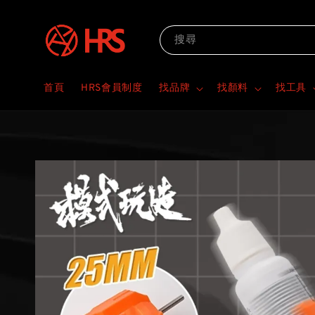
搜尋
首頁
HRS會員制度
找品牌
找顏料
找工具