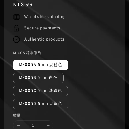
Regular
NT$ 99
price
Worldwide shipping
Secure payments
Authentic products
M-005 花叢系列
M-005A 5mm 淡粉色
M-005B 5mm 白色
M-005C 5mm 淡綠色
M-005D 5mm 淡黃色
數量