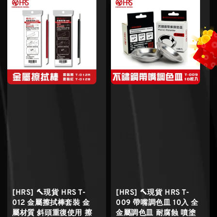
[HRS] 🔨現貨 HRS T-
[HRS] 🔨現貨 HRS T-
012 金屬擦拭棒套裝 金
009 帶嘴調色皿 10入 全
屬材質 斜頭重復使用 擦
金屬調色皿 耐腐蝕 噴塗