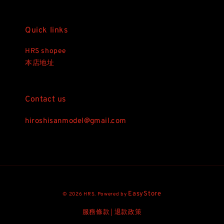
Quick links
HRS shopee
本店地址
Contact us
hiroshisanmodel@gmail.com
EasyStore
© 2026 HRS. Powered by
服務條款
退款政策
|