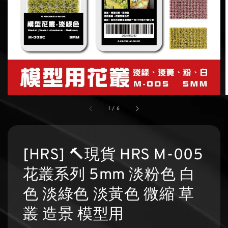
1
/
6
[HRS] 🔨現貨 HRS M-005
花叢系列 5mm 淡粉色 白
色 淡綠色 淡黃色 微縮 草
叢 造景 模型用