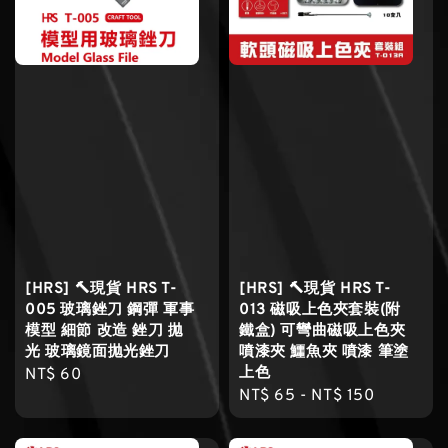
[HRS] 🔨現貨 HRS T-
[HRS] 🔨現貨 HRS T-
005 玻璃銼刀 鋼彈 軍事
013 磁吸上色夾套裝(附
模型 細節 改造 銼刀 拋
鐵盒) 可彎曲磁吸上色夾
光 玻璃鏡面拋光銼刀
噴漆夾 鱷魚夾 噴漆 筆塗
上色
Regular
NT$ 60
Regular
NT$ 65
-
NT$ 150
price
price