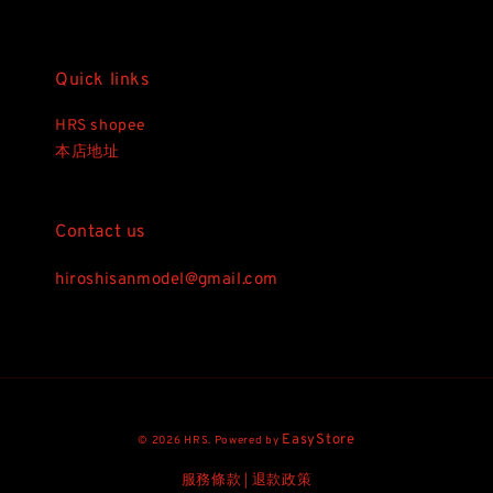
Quick links
HRS shopee
本店地址
Contact us
hiroshisanmodel@gmail.com
EasyStore
© 2026 HRS. Powered by
服務條款
退款政策
|