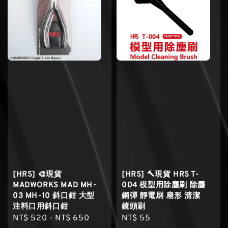
[HRS] 🎨現貨
[HRS] 🔨現貨 HRS T-
MADWORKS MAD MH-
004 模型用除塵刷 除塵
03 MH-10 斜口鉗 大型
鋼彈 靜電刷 扇形 清潔
注料口用斜口鉗
鏡頭刷
Regular
NT$ 520
-
NT$ 650
Regular
NT$ 55