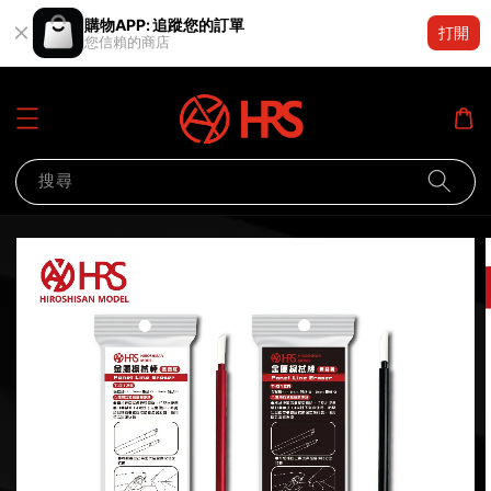
購物APP: 追蹤您的訂單
打開
您信賴的商店
搜尋