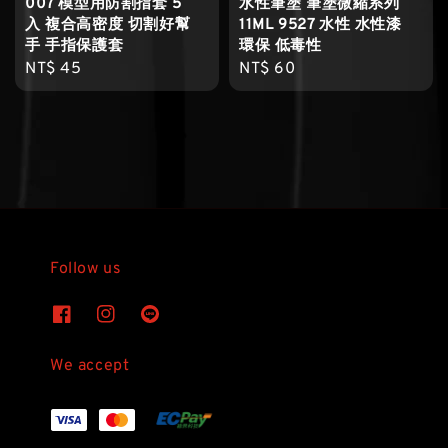
007 模型用防割指套 5
水性筆塗 筆塗微縮系列
入 複合高密度 切割好幫
11ML 9527 水性 水性漆
手 手指保護套
環保 低毒性
Regular
NT$ 45
Regular
NT$ 60
price
price
Follow us
We accept