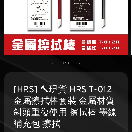
1
/
8
[HRS] 🔨現貨 HRS T-012
金屬擦拭棒套裝 金屬材質
斜頭重復使用 擦拭棒 墨線
補充包 擦拭