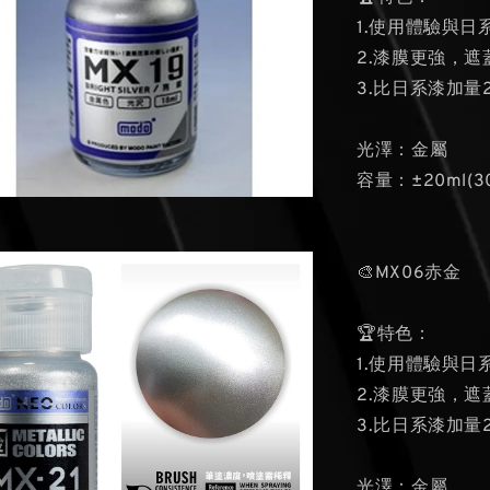
1.使用體驗與日
2.漆膜更強，遮
3.比日系漆加
光澤：金屬
容量：±20ml(3
🎨MX06赤金
🏆特色：
1.使用體驗與日
2.漆膜更強，遮
3.比日系漆加
光澤：金屬