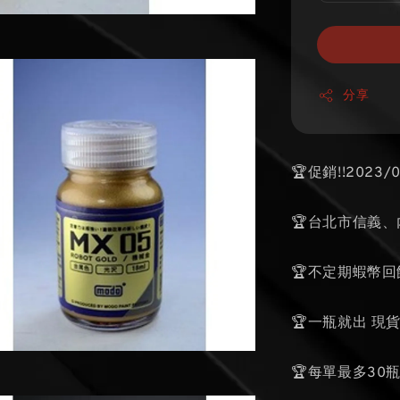
分享
🏆促銷!!2023/
🏆台北市信義
🏆不定期蝦幣回
🏆一瓶就出 現
🏆每單最多30