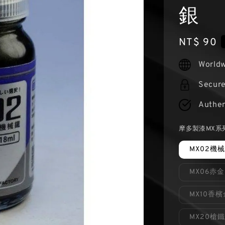
銀
Regular
NT$ 90
price
Worldw
Secur
Authen
摩多製漆MX系
MX02機
MX06赤金
MX10香檳
MX20槍