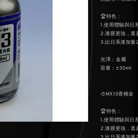
🏆特色：
1.使用體驗與日
2.漆膜更強，遮
3.比日系漆加
光澤：金屬
容量：±30ml
🎨MX10香檳金
🏆特色：
1.使用體驗與日
2.漆膜更強，遮
3.比日系漆加