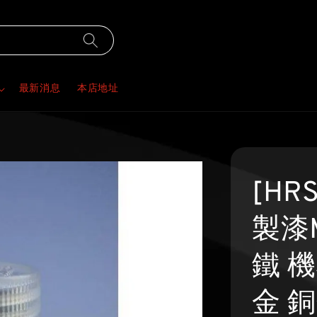
最新消息
本店地址
[HR
製漆
鐵 
金 