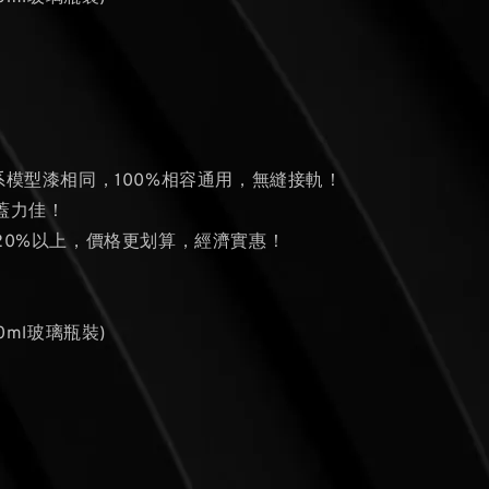
系模型漆相同，100%相容通用，無縫接軌！
蓋力佳！
量20%以上，價格更划算，經濟實惠！
0ml玻璃瓶裝)