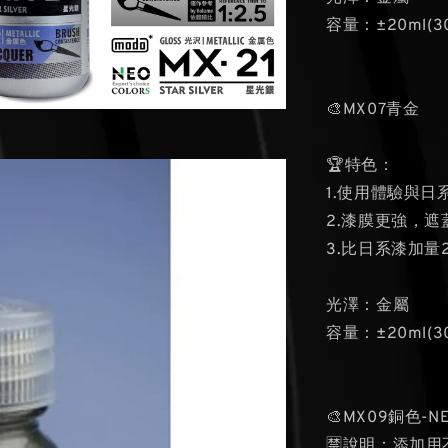
容量：±20ml(3
🎨MX07青金
🏆特色：
1.使用體驗與日
2.漆膜更強，遮
3.比日系漆加
光澤：金屬
容量：±20ml(3
🎨MX09銅色-N
🈲說明：添加