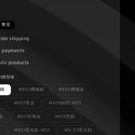
售完
ide shipping
e payments
tic products
列模型漆
械鐵
MX03機械銀
MX05機械金
MX07青金
MX09銅色-NEO
金
MX11玫瑰金
MX19亮銀
鐵
MX21星光銀-NEO
MX-23星光鋁