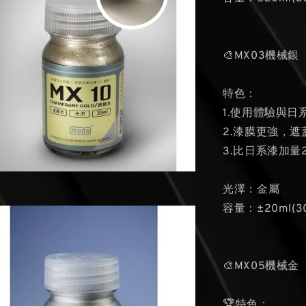
🎨MX03機械銀
特色：
1.使用體驗與日
2.漆膜更強，遮
3.比日系漆加
光澤：金屬
容量：±20ml(3
🎨MX05機械金
🏆特色：