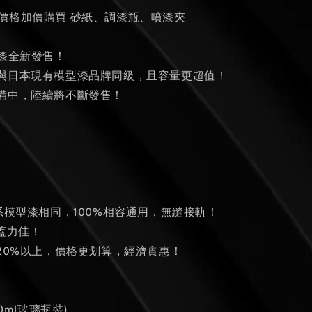
的價格加價購買 砂紙、調漆瓶、噴漆夾
型漆全新發售！
與日本現有模型漆品牌同級，且容量更超值！
備中，陸續將不斷發售！
系模型漆相同，100%相容通用，無縫接軌！
蓋力佳！
量20%以上，價格更划算，經濟實惠！
0ml玻璃瓶裝)