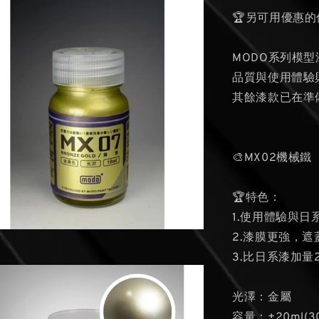
🏆另可用優惠
MODO系列模
品質與使用體驗
其餘漆款已在準
🎨MX02機械鐵
🏆特色：
1.使用體驗與日
2.漆膜更強，遮
3.比日系漆加
光澤：金屬
容量：±20ml(3