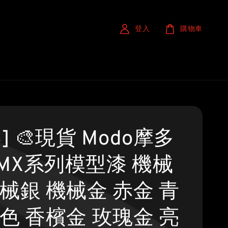
登入
購物車
S] 🎨現貨 Modo摩多
MX系列模型漆 機械
機械銀 機械金 赤金 青
銅色 香檳金 玫瑰金 亮