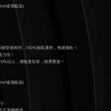
0ml玻璃瓶裝)
系模型漆相同，100%相容通用，無縫接軌！
蓋力佳！
量20%以上，價格更划算，經濟實惠！
0ml玻璃瓶裝)
EO
用不可單獨噴塗