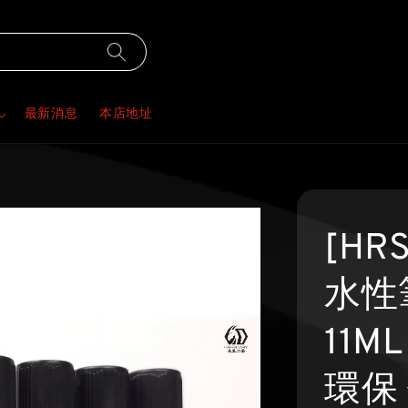
最新消息
本店地址
[HR
水性
11M
環保