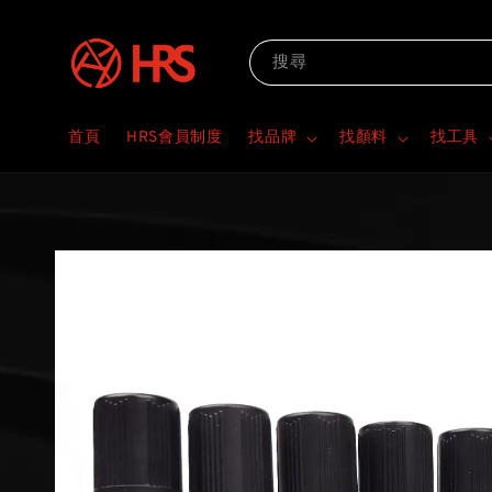
搜尋
首頁
HRS會員制度
找品牌
找顏料
找工具