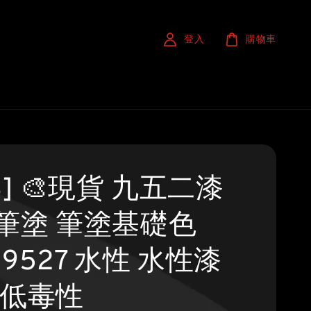
登入
購物車
S] 🎨現貨 九五二漆
筆塗 筆塗基礎色
L 9527 水性 水性漆
 低毒性