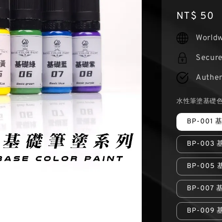
Regular
NT$ 50
price
Worldw
Secur
Authen
水性筆塗基礎色 
BP-001
BP-003
BP-005
BP-007
BP-009