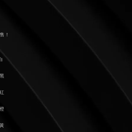
個
發售！
礎白
礎黑
礎紅
礎橙
礎黃