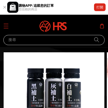
購物APP: 追蹤您的訂單
打開
您信賴的商店
搜尋