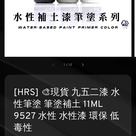
1
/
12
[HRS] 🎨現貨 九五二漆 水
性筆塗 筆塗補土 11ML
9527 水性 水性漆 環保 低
毒性