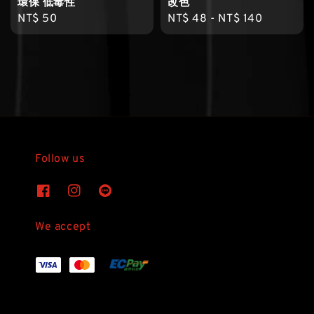
環保 低毒性
改色
Regular
NT$ 50
Regular
NT$ 48
-
NT$ 140
price
price
Follow us
We accept