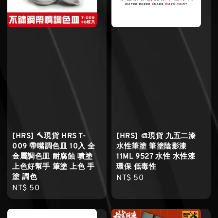
[HRS] 🔨現貨 HRS T-
[HRS] 🎨現貨 九五二漆
009 帶嘴調色皿 10入 全
水性筆塗 筆塗陰影漆
金屬調色皿 耐腐蝕 噴塗
11ML 9527 水性 水性漆
上色好幫手 筆塗 上色 手
環保 低毒性
塗 調色
Regular
NT$ 50
Regular
NT$ 50
price
price