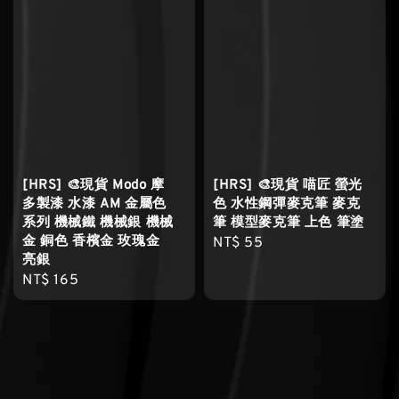
[HRS] 🎨現貨 Modo 摩
[HRS] 🎨現貨 喵匠 螢光
多製漆 水漆 AM 金屬色
色 水性鋼彈麥克筆 麥克
系列 機械鐵 機械銀 機械
筆 模型麥克筆 上色 筆塗
金 銅色 香檳金 玫瑰金
Regular
NT$ 55
亮銀
price
Regular
NT$ 165
price