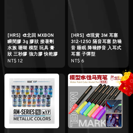
[HRS] 🎨北回 MXBON
[HRS] 🎨現貨 3M 耳塞
瞬間膠 3g 膠狀 接著劑
312-1250 隔音耳塞 防噪
水族 珊瑚 模型 玩具 膏
音 睡眠 降噪靜音 入耳式
狀 三秒膠 強力膠 快乾膠
耳塞 子彈型
Regular
NT$ 12
Regular
NT$ 6
price
price