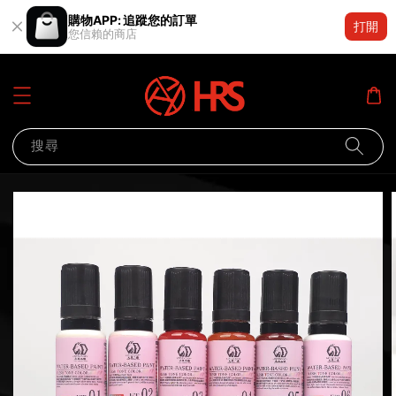
購物APP: 追蹤您的訂單
打開
您信賴的商店
搜尋