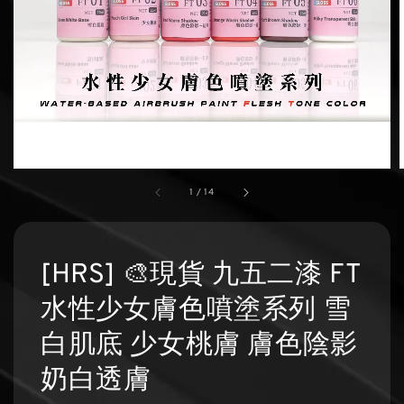
1
/
14
[HRS] 🎨現貨 九五二漆 FT
水性少女膚色噴塗系列 雪
白肌底 少女桃膚 膚色陰影
奶白透膚