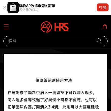
購物APP: 追蹤您的訂單
打開
您信賴的商店
搜尋