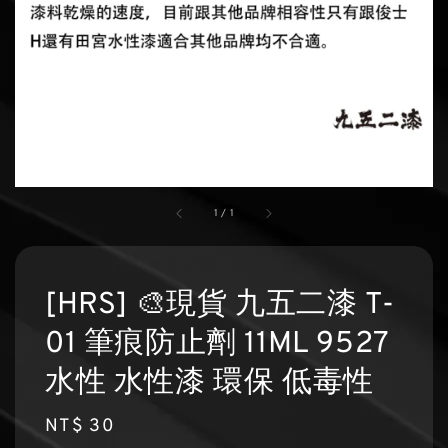
1
/
1
[HRS] 🎨現貨 九五二漆 T-
01 筆痕防止劑 11ML 9527
水性 水性漆 環保 低毒性
Regular
NT$ 30