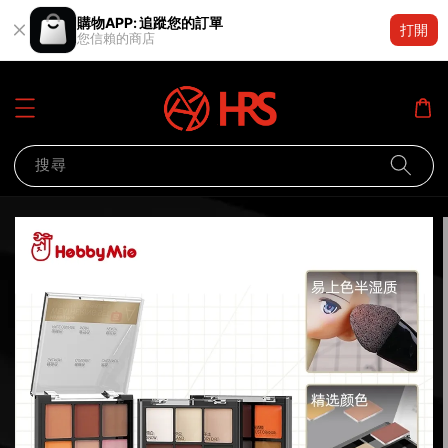
購物APP: 追蹤您的訂單
打開
您信賴的商店
搜尋