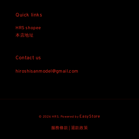
Quick links
HRS shopee
本店地址
Contact us
hiroshisanmodel@gmail.com
EasyStore
© 2026 HRS. Powered by
服務條款
退款政策
|