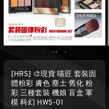
1
/
8
[HRS] 🎨現貨 喵匠 套裝固
體粉彩 膚色 塵土 舊化 粉
彩 三種套裝 機娘 盲盒 軍
模 科幻 HWS-01