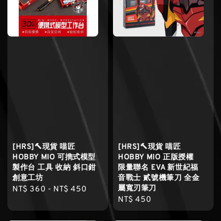
[HRS]🔨現貨 喵匠
[HRS]🔨現貨 喵匠
HOBBY MIO 可擕式模型
HOBBY MIO 正版授權
製作台 工具 收納 斜口鉗
限量聯名 EVA 新世紀福
創意工坊
音戰士 貳號機筆刀 全金
屬寬刃筆刀
Regular
NT$ 360
-
NT$ 450
Regular
NT$ 450
price
price