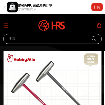
購物APP: 追蹤您的訂單
打開
您信賴的商店
搜尋