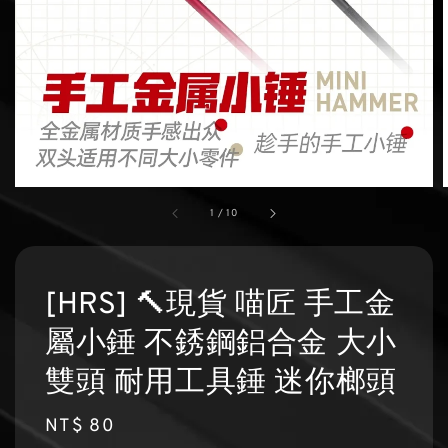
1
/
10
[HRS] 🔨現貨 喵匠 手工金
屬小錘 不銹鋼鋁合金 大小
雙頭 耐用工具錘 迷你榔頭
Regular
NT$ 80