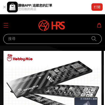
購物APP: 追蹤您的訂單
打開
您信賴的商店
搜尋