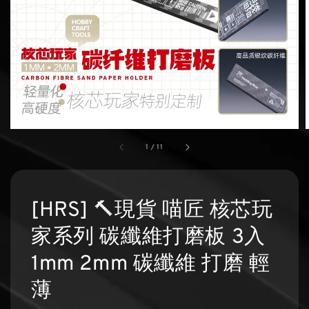
1
/
11
[HRS] 🔨現貨 喵匠 核芯玩
家系列 碳纖維打磨板 3入
1mm 2mm 碳纖維 打磨 輕
薄