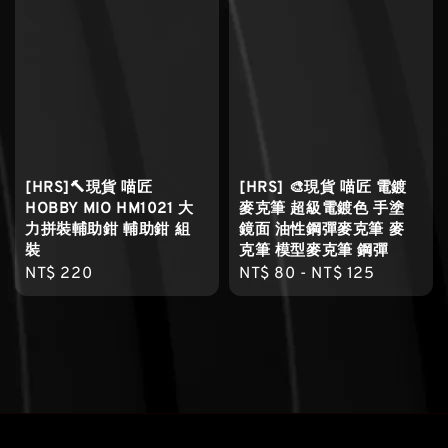
[HRS]🔨現貨 喵匠
[HRS] 🎨現貨 喵匠 電鍍
HOBBY MIO HM1021 大
麥克筆 超級電鍍色 手塗
力拼裝輔助鉗 輔助鉗 組
鏡面 油性鋼彈麥克筆 麥
裝
克筆 模型麥克筆 鋼彈
Regular
NT$ 220
Regular
NT$ 80
-
NT$ 125
price
price