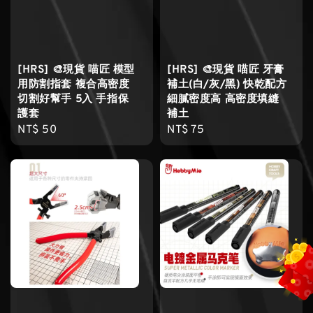
[HRS] 🎨現貨 喵匠 模型
[HRS] 🎨現貨 喵匠 牙膏
用防割指套 複合高密度
補土(白/灰/黑) 快乾配方
切割好幫手 5入 手指保
細膩密度高 高密度填縫
護套
補土
Regular
NT$ 50
Regular
NT$ 75
price
price