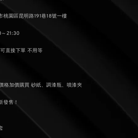
桃園區昆明路191巷18號一樓
～21:30
貨可直接下單 不用等
條
的價格加價購買 砂紙、調漆瓶、噴漆夾
新發售！
套