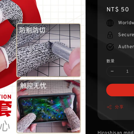
Regular
NT$ 50
price
Worldw
Secur
Authen
數量
分享
Hiroshisan mod