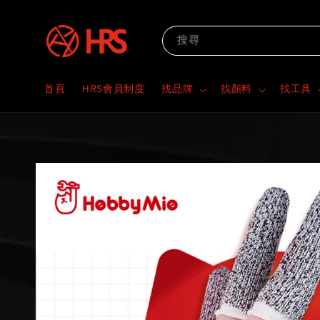
搜尋
首頁
HRS會員制度
找品牌
找顏料
找工具