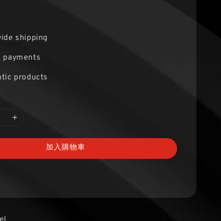
ide shipping
e payments
tic products
加入購物車
el