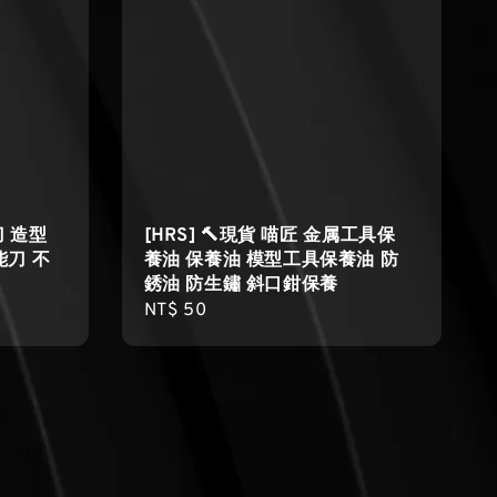
刀 造型
[HRS] 🔨現貨 喵匠 金属工具保
能刀 不
養油 保養油 模型工具保養油 防
銹油 防生鏽 斜口鉗保養
Regular
NT$ 50
price