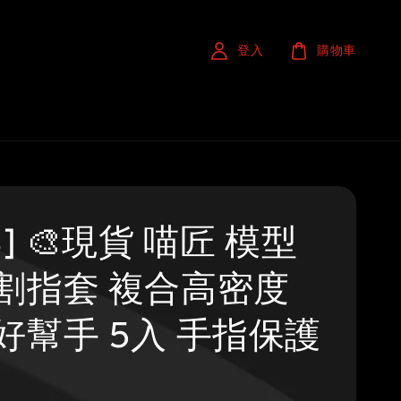
登入
購物車
S] 🎨現貨 喵匠 模型
割指套 複合高密度
好幫手 5入 手指保護