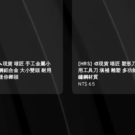
] 🔨現貨 喵匠 手工金屬小
[HRS] 🎨現貨 喵匠 塑形
鋼鋁合金 大小雙頭 耐用
用工具刀 塡補 雕塑 多功
 迷你榔頭
鏽鋼材質
r
Regular
NT$ 65
price