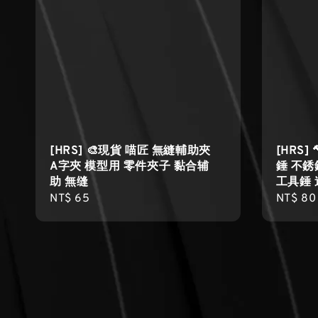
[HRS] 🎨現貨 喵匠 無縫輔助夾
[HRS
A字夾 模型用 零件夾子 黏合辅
錘 不銹
助 無缝
工具錘
Regular
NT$ 65
Regula
NT$ 80
price
price