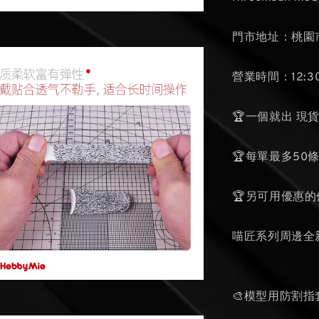
門市地址：桃園市
營業時間：12:30
🏆一個就出 現
🏆每單最多50
🏆另可用優惠
喵匠系列周邊全
🎨模型用防割指