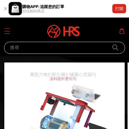
購物APP: 追蹤您的訂單
打開
您信賴的商店
搜尋