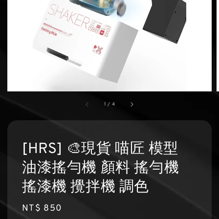
1
/
4
[HRS] 🎨現貨 喵匠 模型
油漆搖勻機 顏料 搖勻機
搖漆機 攪拌機 調色
Regular
NT$ 850