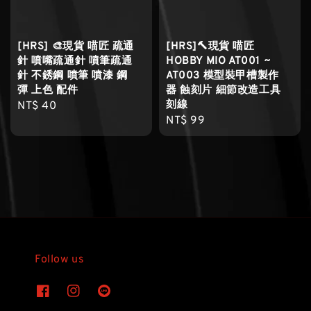
[HRS] 🎨現貨 喵匠 疏通
[HRS]🔨現貨 喵匠
針 噴嘴疏通針 噴筆疏通
HOBBY MIO AT001 ~
針 不銹鋼 噴筆 噴漆 鋼
AT003 模型裝甲槽製作
彈 上色 配件
器 蝕刻片 細節改造工具
刻線
Regular
NT$ 40
Regular
NT$ 99
price
price
Follow us