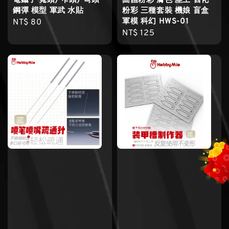
電鑷子 寬頭/ 窄頭/ 彎頭
固體粉彩 膚色 塵土 舊化
鋼彈 模型 軍武 水貼
粉彩 三種套裝 機娘 盲盒
軍模 科幻 HWS-01
Regular
NT$ 80
Regular
NT$ 125
price
price