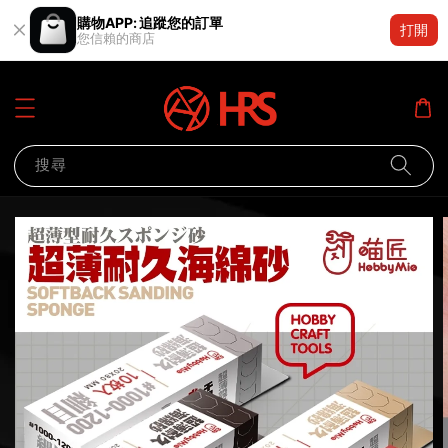
購物APP: 追蹤您的訂單
打開
您信賴的商店
搜尋