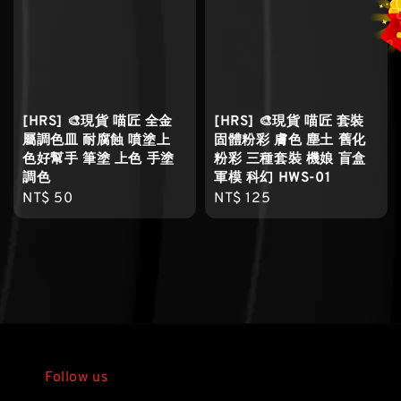
[HRS] 🎨現貨 喵匠 全金
[HRS] 🎨現貨 喵匠 套裝
屬調色皿 耐腐蝕 噴塗上
固體粉彩 膚色 塵土 舊化
色好幫手 筆塗 上色 手塗
粉彩 三種套裝 機娘 盲盒
調色
軍模 科幻 HWS-01
Regular
NT$ 50
Regular
NT$ 125
price
price
Follow us