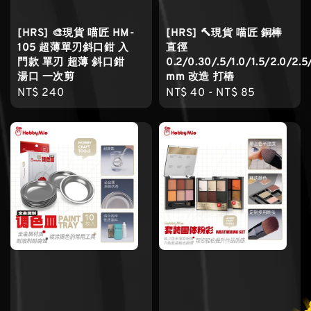
[HRS] 🎨現貨 喵匠 HM-
[HRS] 🔨現貨 喵匠 銅棒
105 超薄單刃斜口鉗 入
直徑
門款 單刃 超薄 斜口鉗
0.2/0.30/.5/1.0/1.5/2.0/2.5
湯口 一次剪
mm 改造 打樁
Regular
NT$ 240
Regular
NT$ 40
-
NT$ 85
price
price