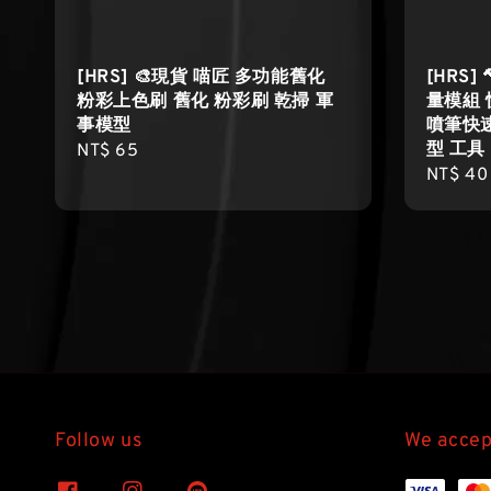
[HRS] 🎨現貨 喵匠 多功能舊化
[HRS
粉彩上色刷 舊化 粉彩刷 乾掃 軍
量模組
事模型
噴筆快速
型 工具
Regular
NT$ 65
Regula
NT$ 40
price
price
Follow us
We accep