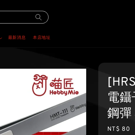
最新消息
本店地址
[HR
電鑷
鋼彈
Regular
NT$ 80