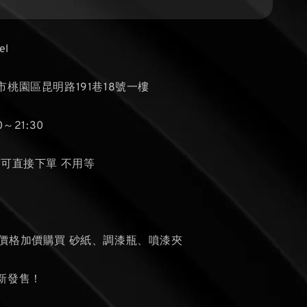
el
桃園區昆明路191巷18號一樓
～21:30
貨可直接下單 不用等
個
的價格加價購買 砂紙、調漆瓶、噴漆夾
新發售！