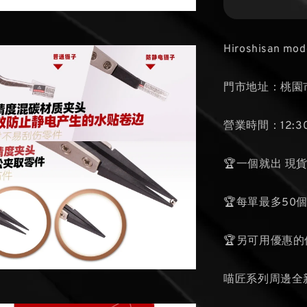
Hiroshisan mod
門市地址：桃園市
營業時間：12:30
🏆一個就出 現
🏆每單最多50
🏆另可用優惠
喵匠系列周邊全