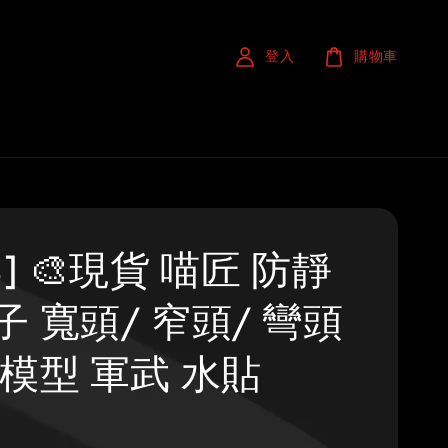
登入
購物車
S] 🎨現貨 喵匠 防靜
子 寬頭/ 窄頭/ 彎頭
 模型 軍武 水貼