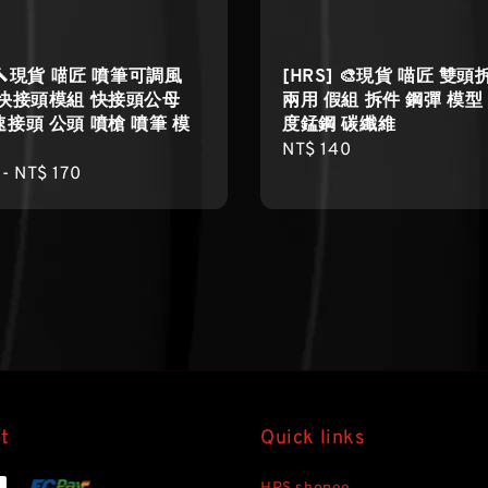
] 🔨現貨 喵匠 噴筆可調風
[HRS] 🎨現貨 喵匠 雙
 快接頭模組 快接頭公母
兩用 假組 拆件 鋼彈 模型
接頭 公頭 噴槍 噴筆 模
度錳鋼 碳纖維
Regular
NT$ 140
r
-
NT$ 170
price
t
Quick links