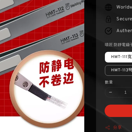
price
Worldw
Secur
Authen
喵匠 防靜電鑷
HMT-111
HMT-11
數量
分享