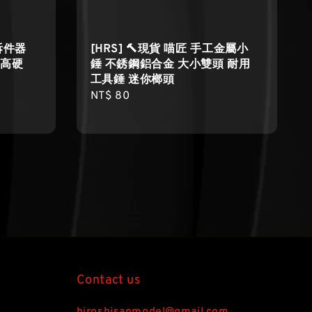
頭拆件器
[HRS] 🔨現貨 喵匠 手工金屬小
 高硬
錘 不銹鋼鋁合金 大小雙頭 耐用
工具錘 迷你榔頭
Regular
NT$ 80
price
Contact us
hiroshisanmodel@gmail.com