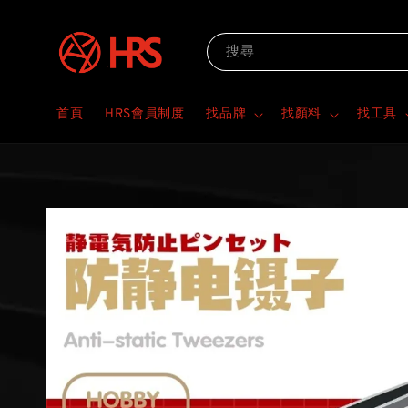
搜尋
首頁
HRS會員制度
找品牌
找顏料
找工具