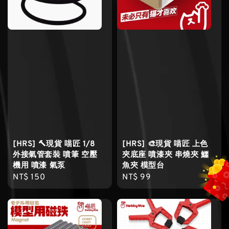
[HRS] 🔨現貨 喵匠 1/8
[HRS] 🎨現貨 喵匠 上色
外接氣管套裝 噴筆 空壓
夾底座 噴漆夾 串燒夾 鱷
機用 噴漆 氣泵
魚夾 模型台
Regular
NT$ 150
Regular
NT$ 99
price
price