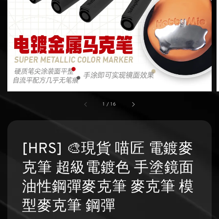
1
/
16
[HRS] 🎨現貨 喵匠 電鍍麥
克筆 超級電鍍色 手塗鏡面
油性鋼彈麥克筆 麥克筆 模
型麥克筆 鋼彈