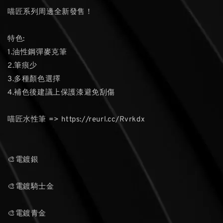
喵匠系列周邊全新發售！
特色:
1.油性鋼彈麥克筆
2.筆痕少
3.多種顏色選擇
4.補色後建議上保護漆避免刮傷
喵匠水性筆 => https://reurl.cc/Rvrkdx
🎨電鍍銀
🎨電鍍騎士金
🎨電鍍青金