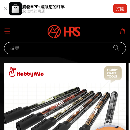
購物APP: 追蹤您的訂單
打開
您信賴的商店
搜尋