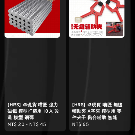
[HRS] 🎨現貨 喵匠 強力
[HRS] 🎨現貨 喵匠 無縫
磁鐵 模型打樁用 10入 改
輔助夾 A字夾 模型用 零
造 模型 鋼彈
件夾子 黏合辅助 無缝
Regular
NT$ 20
-
NT$ 45
Regular
NT$ 65
price
price