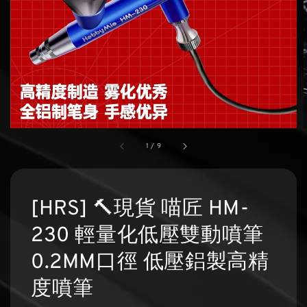
1
/
9
[HRS] 🔨現貨 喵匠 HM-
230 輕量化低壓雙動噴筆
0.2MM口徑 低壓鋁製高精
度噴筆