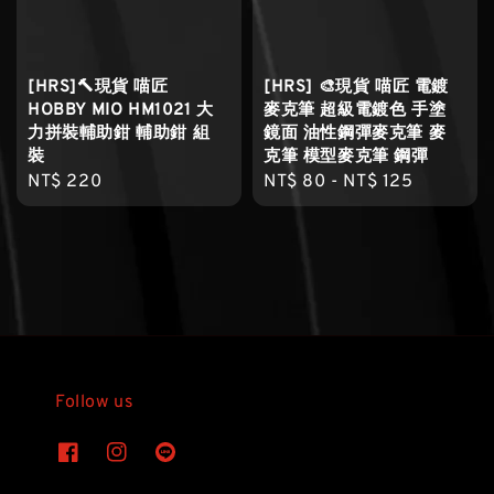
[HRS]🔨現貨 喵匠
[HRS] 🎨現貨 喵匠 電鍍
HOBBY MIO HM1021 大
麥克筆 超級電鍍色 手塗
力拼裝輔助鉗 輔助鉗 組
鏡面 油性鋼彈麥克筆 麥
裝
克筆 模型麥克筆 鋼彈
Regular
NT$ 220
Regular
NT$ 80
-
NT$ 125
price
price
Follow us