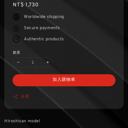
Regular
NT$ 1,730
price
Worldwide shipping
Secure payments
Authentic products
數量
加入購物車
分享
Hiroshisan model