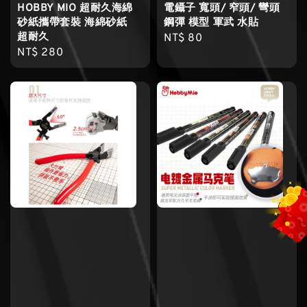
HOBBY MIO 超耐久海綿
電鑷子 寬頭/ 窄頭/ 彎頭
砂紙攜帶套裝 海綿砂紙
鋼彈 模型 軍武 水貼
超耐久
Regular
NT$ 80
Regular
NT$ 280
price
price