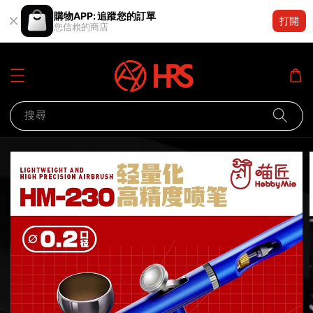
購物APP: 追蹤您的訂單
打開
您信賴的商店
搜尋