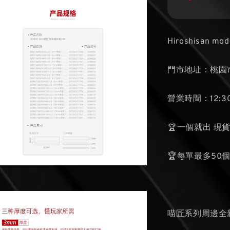
Hiroshisan mod
門市地址：桃園市
營業時間：12:30
🏆一個就出 現
🏆每單最多50
喵匠系列周邊全