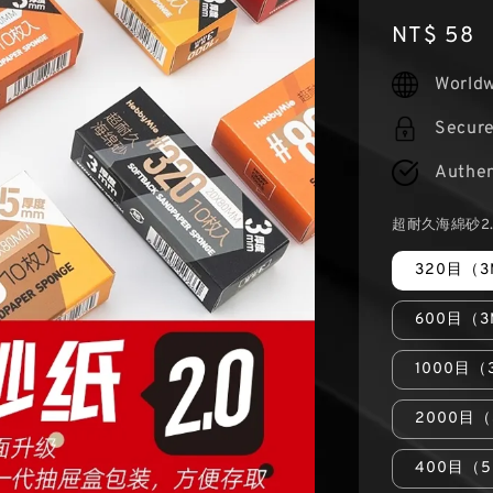
Regular
NT$ 58
price
Worldw
Secur
Authen
超耐久海綿砂2.
320目（
600目（
1000目（
2000目
400目（