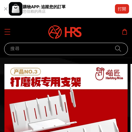
購物APP: 追蹤您的訂單
打開
您信賴的商店
搜尋