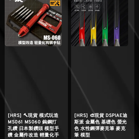
[HRS] 🔨現貨 模式玩造
[HRS] 🎨現貨 DSPIAE迪
MS061 MS060 鎢鋼打
斯派 金屬色 基礎色 螢光
孔鑽 日本製鑽頭 模型手
色 水性鋼彈麥克筆 麥克
鑽 金屬件改造 輕量化手
筆 模型