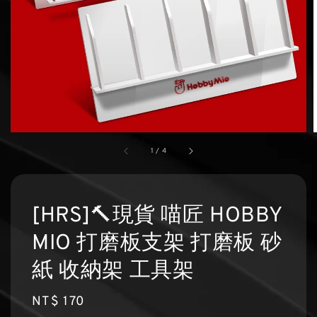
1
/
4
[HRS]🔨現貨 喵匠 HOBBY
MIO 打磨板支架 打磨板 砂
紙 收納架 工具架
Regular
NT$ 170