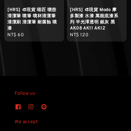
[HRS] 🎨現貨 喵匠 噴壺
[HRS] 🎨現貨 Modo 摩
清潔筆 噴筆 噴杯清潔筆
多製漆 水漆 萬能底漆系
清潔刷 清潔筆 耐腐蝕 噴
列 半光澤透明 銀灰 黑
漆
AK08 AK11 AK12
Regular
NT$ 60
Regular
NT$ 120
price
price
Follow us
We accept