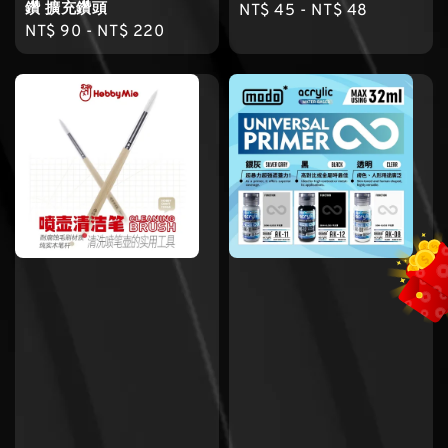
鑽 擴充鑽頭
Regular
NT$ 45
-
NT$ 48
Regular
NT$ 90
-
NT$ 220
price
price