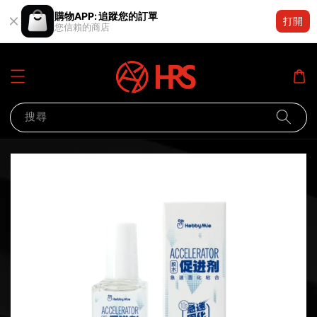
購物APP: 追蹤您的訂單
打開
您信賴的商店
搜尋