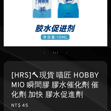
1
/
1
[HRS]🔨現貨 喵匠 HOBBY
MIO 瞬間膠 膠水催化劑 催
化劑 加快 膠水促進劑
Regular
NT$ 45