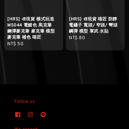
[HRS] 🎨現貨 模式玩造
[HRS] 🎨現貨 喵匠 防靜
MS044 電鍍色 馬克筆
電鑷子 寬頭/ 窄頭/ 彎頭
鋼彈麥克筆 麥克筆 模型
鋼彈 模型 軍武 水貼
麥克筆 補色 喵匠
Regular
NT$ 80
Regular
NT$ 50
price
price
Follow us