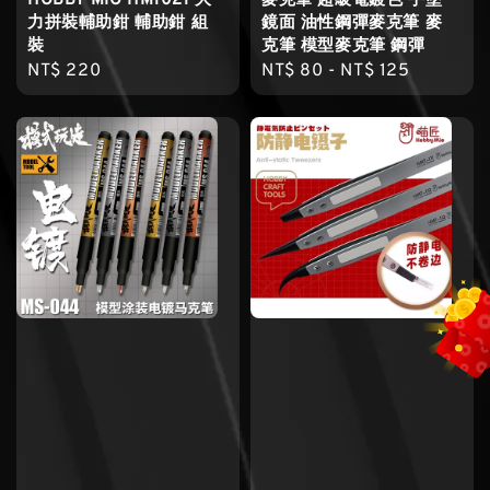
HOBBY MIO HM1021 大
麥克筆 超級電鍍色 手塗
力拼裝輔助鉗 輔助鉗 組
鏡面 油性鋼彈麥克筆 麥
裝
克筆 模型麥克筆 鋼彈
Regular
NT$ 220
Regular
NT$ 80
-
NT$ 125
price
price