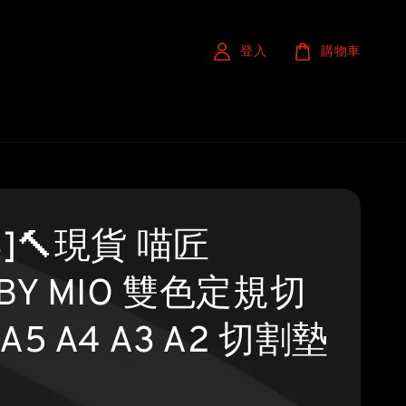
登入
購物車
S]🔨現貨 喵匠
BY MIO 雙色定規切
A5 A4 A3 A2 切割墊