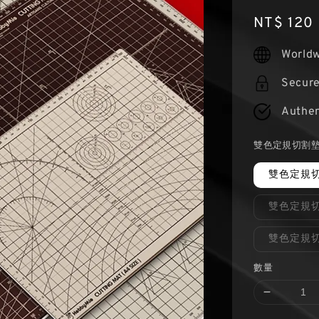
Regular
NT$ 120
price
Worldw
Secur
Authen
雙色定規切割
雙色定規切
雙色定規切
雙色定規切
數量