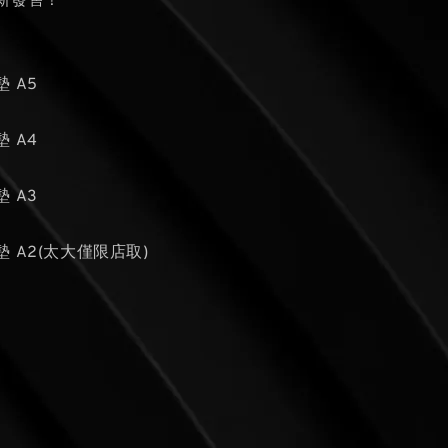
新發售！
 A5
 A4
 A3
 A2(太大僅限店取)