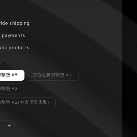
ide shipping
e payments
tic products
墊
割墊 A5
雙色定規切割墊 A4
割墊 A3
割墊 A2(太大僅限店取)