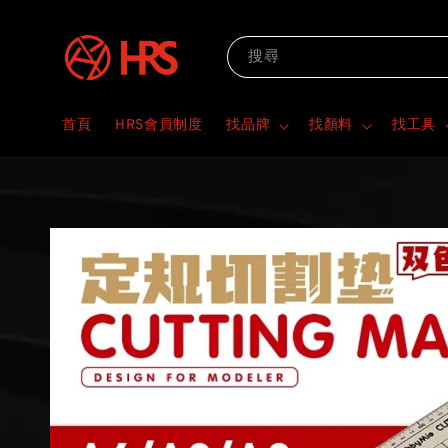
搜尋
首頁
HRS會員制度
找品牌
找顏料
找工具