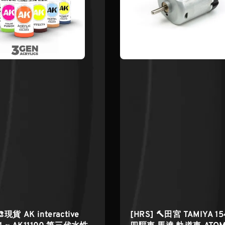
🎨現貨 AK interactive
[HRS] 🔨田宮 TAMIYA 1