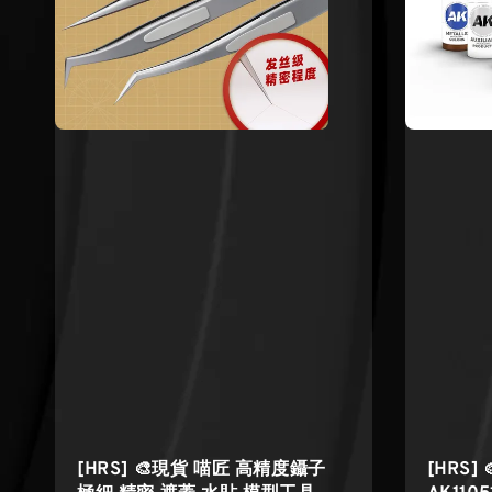
[HRS] 🎨現貨 喵匠 高精度鑷子
[HRS] 