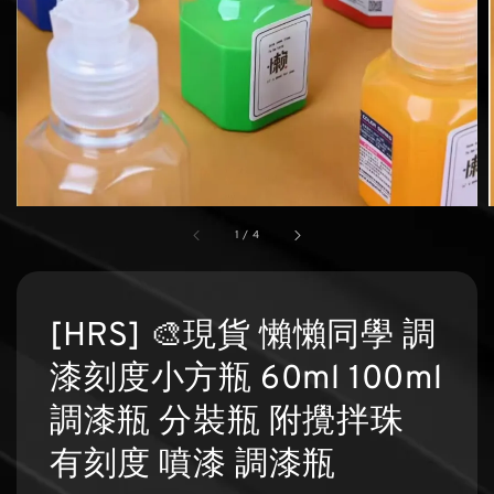
1
/
4
[HRS] 🎨現貨 懶懶同學 調
漆刻度小方瓶 60ml 100ml
調漆瓶 分裝瓶 附攪拌珠
有刻度 噴漆 調漆瓶