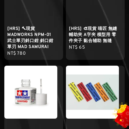
[HRS] 🔨現貨
[HRS] 🎨現貨 喵匠 無縫
MADWORKS NPM-01
輔助夾 A字夾 模型用 零
武士單刃斜口鉗 斜口鉗
件夾子 黏合辅助 無缝
單刃 MAD SAMURAI
Regular
NT$ 65
Regular
NT$ 780
price
price