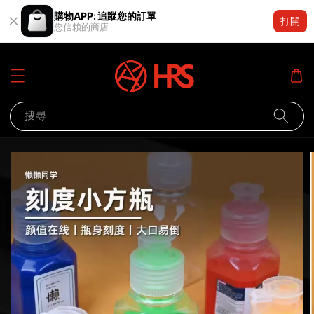
購物APP: 追蹤您的訂單
打開
您信賴的商店
搜尋