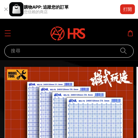
購物APP: 追蹤您的訂單
打開
您信賴的商店
搜尋