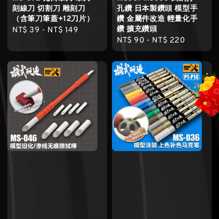
刻線刀 切割刀 雕刻刀
孔鑽 日本製鑽頭 模型手
（含筆刀筆蓋+12刀片）
鑽 金屬件改造 輕量化手
鑽 擴充鑽頭
Regular
NT$ 39
-
NT$ 149
Regular
NT$ 90
-
NT$ 220
price
price