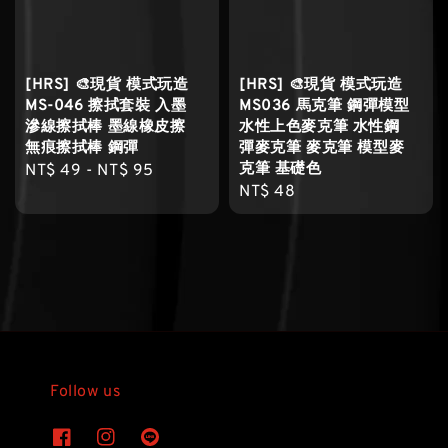
[HRS] 🎨現貨 模式玩造
[HRS] 🎨現貨 模式玩造
MS-046 擦拭套裝 入墨
MS036 馬克筆 鋼彈模型
滲線擦拭棒 墨線橡皮擦
水性上色麥克筆 水性鋼
無痕擦拭棒 鋼彈
彈麥克筆 麥克筆 模型麥
克筆 基礎色
Regular
NT$ 49
-
NT$ 95
Regular
NT$ 48
price
price
Follow us