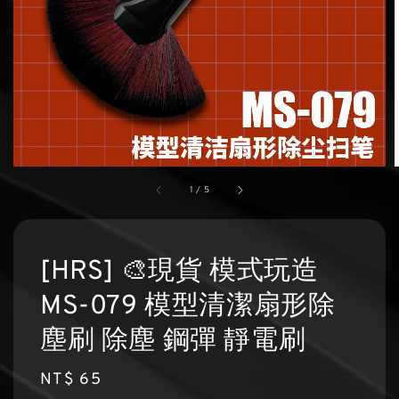
1
/
5
[HRS] 🎨現貨 模式玩造
MS-079 模型清潔扇形除
塵刷 除塵 鋼彈 靜電刷
Regular
NT$ 65