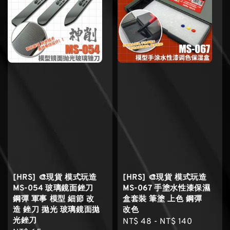
[HRS] 🎨現貨 模式玩造
[HRS] 🎨現貨 模式玩造
MS-054 玻璃鏡面銼刀
MS-067 手塗水性漆保濕
鋼彈 軍事 模型 細節 改
盒套裝 筆塗 上色 鋼彈
造 銼刀 拋光 玻璃鏡面拋
改色
光銼刀
Regular
NT$ 48
-
NT$ 140