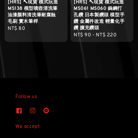
[HRS] 🔨現貨 模式玩造
[HRS] 🔨現貨 模式玩造
MS138 模型噴壺清洗筆
MS061 MS060 鎢鋼打
油漆颜料清洗筆耐腐蝕
孔鑽 日本製鑽頭 模型手
毛刷 實木筆桿
鑽 金屬件改造 輕量化手
鑽 擴充鑽頭
Regular
NT$ 80
Regular
NT$ 90
-
NT$ 220
price
price
Follow us
We accept