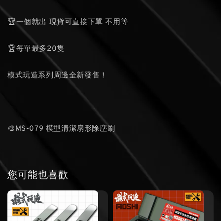
🏆一個就出 現貨可直接下單 不用等
🏆每單最多20隻
模式玩造系列周邊全新發售！
🎨MS-079 模型清潔扇形除塵刷
您可能也喜歡