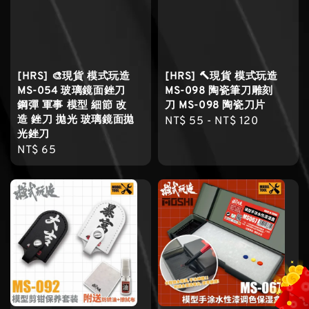
[HRS] 🎨現貨 模式玩造
[HRS] 🔨現貨 模式玩造
MS-054 玻璃鏡面銼刀
MS-098 陶瓷筆刀雕刻
鋼彈 軍事 模型 細節 改
刀 MS-098 陶瓷刀片
造 銼刀 拋光 玻璃鏡面拋
Regular
NT$ 55
-
NT$ 120
光銼刀
price
Regular
NT$ 65
price