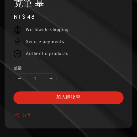
克筆 基
Regular
NT$ 48
price
Worldwide shipping
Secure payments
Authentic products
數量
加入購物車
分享