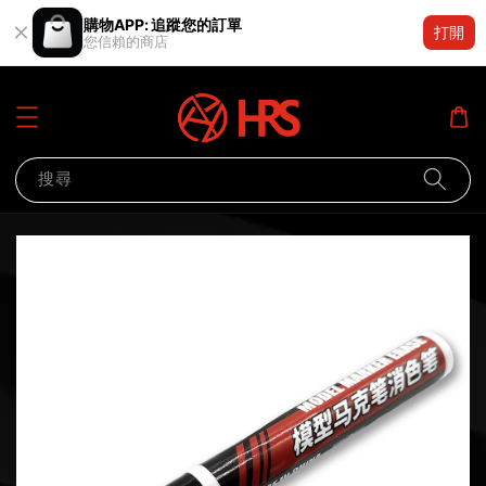
購物APP: 追蹤您的訂單
打開
您信賴的商店
搜尋