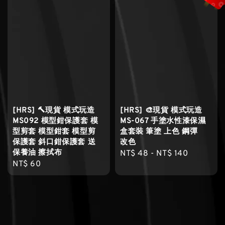
[HRS] 🔨現貨 模式玩造
[HRS] 🎨現貨 模式玩造
MS092 模型鉗保護套 模
MS-067 手塗水性漆保濕
型剪套 模型鉗套 模型剪
盒套裝 筆塗 上色 鋼彈
保護套 斜口鉗保護套 送
改色
保養油 擦拭布
Regular
NT$ 48
-
NT$ 140
Regular
NT$ 60
price
price