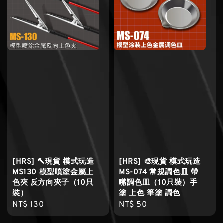
[HRS] 🔨現貨 模式玩造
[HRS] 🎨現貨 模式玩造
MS130 模型噴塗金屬上
MS-074 常規調色皿 帶
色夾 反方向夾子（10只
嘴調色皿（10只裝）手
裝）
塗 上色 筆塗 調色
Regular
NT$ 130
Regular
NT$ 50
price
price