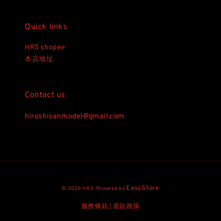
Quick links
HRS shopee
本店地址
Contact us
hiroshisanmodel@gmail.com
EasyStore
© 2026 HRS. Powered by
服務條款
退款政策
|