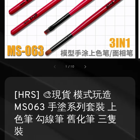
1
/
10
[HRS] 🎨現貨 模式玩造
MS063 手塗系列套裝 上
色筆 勾線筆 舊化筆 三隻
裝