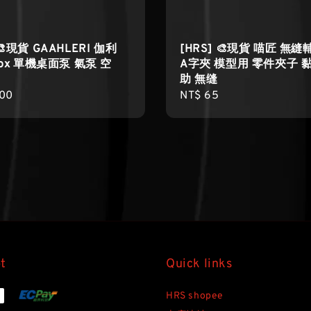
 🎨現貨 GAAHLERI 伽利
[HRS] 🎨現貨 喵匠 無
box 單機桌面泵 氣泵 空
A字夾 模型用 零件夾子 
助 無缝
r
800
Regular
NT$ 65
price
t
Quick links
HRS shopee