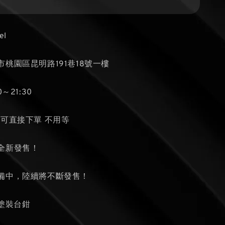
el
桃園區昆明路191巷18號一樓
～21:30
貨可直接下單 不用等
全新發售！
備中，陸續將不斷發售！
向塗裝台鉗