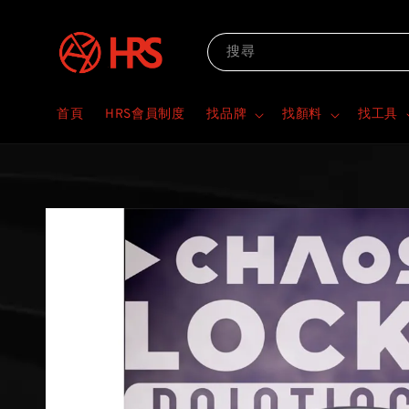
搜尋
首頁
HRS會員制度
找品牌
找顏料
找工具