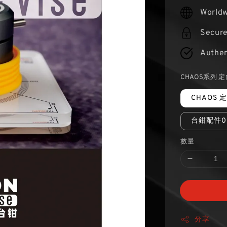
price
Worldw
Secur
Authen
CHAOS系列 
CHAOS
台鉗配件0
數量
分享