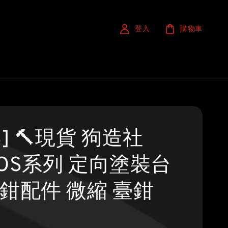
登入
購物車
S] 🔨現貨 狗造社
AOS系列 定向塗裝台
台鉗配件 微縮 臺鉗