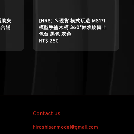
縫輔助夾
[HRS] 🔨現貨 模式玩造 MS171
黏合辅
模型手塗木柄 360°軸承旋轉上
色台 黑色 灰色
Regular
NT$ 250
price
Contact us
hiroshisanmodel@gmail.com