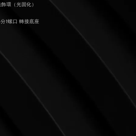
 裝飾環（光固化）
 4分1螺口 轉接底座