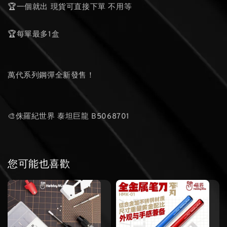
🏆一個就出 現貨可直接下單 不用等
🏆每單最多1盒
萬代系列鋼彈全新發售！
🎨侏羅紀世界 泰坦巨龍 B5068701
您可能也喜歡