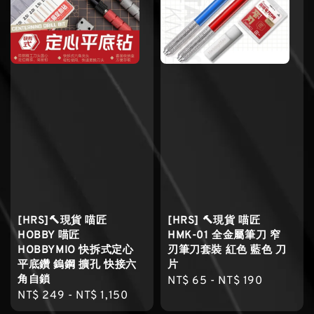
[HRS]🔨現貨 喵匠
[HRS] 🔨現貨 喵匠
HOBBY 喵匠
HMK-01 全金屬筆刀 窄
HOBBYMIO 快拆式定心
刃筆刀套裝 紅色 藍色 刀
平底鑽 鎢鋼 擴孔 快接六
片
角自鎖
Regular
NT$ 65
-
NT$ 190
Regular
NT$ 249
-
NT$ 1,150
price
price