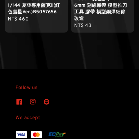
1/144 夏亞專用薩克II(紅
6mm 刻線膠帶 模型推刀
色彗星Ver.)B5057656
工具 膠帶 模型鋼彈細節
改造
Regular
NT$ 460
Regular
NT$ 43
price
price
Follow us
We accept