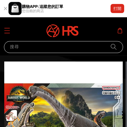
購物APP: 追蹤您的訂單
打開
您信賴的商店
搜尋