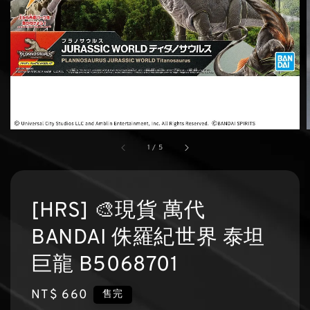
1
/
5
[HRS] 🎨現貨 萬代
BANDAI 侏羅紀世界 泰坦
巨龍 B5068701
Regular
NT$ 660
售完