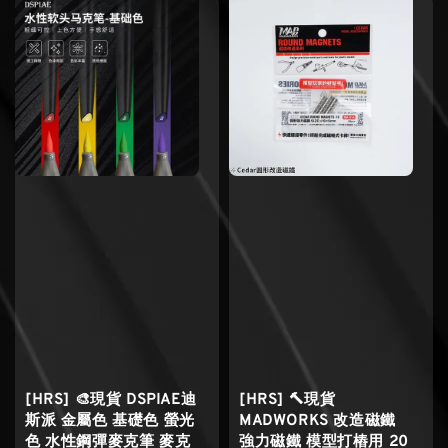
[HRS] 🎨現貨 DSPIAE迪
[HRS] 🔨現貨
斯派 金屬色 基礎色 螢光
MADWORKS 改造磁鐵
色 水性鋼彈麥克筆 麥克
強力磁鐵 模型打樁用 20