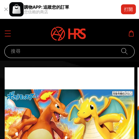
購物APP: 追蹤您的訂單
打開
您信賴的商店
搜尋