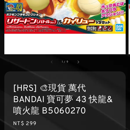
1
/
9
[HRS] 🎨現貨 萬代
BANDAI 寶可夢 43 快龍&
噴火龍 B5060270
Regular
NT$ 299