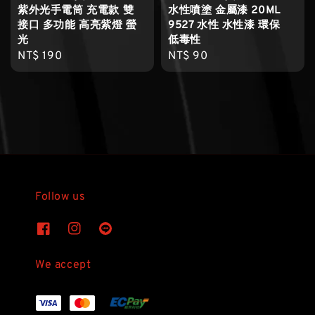
紫外光手電筒 充電款 雙
水性噴塗 金屬漆 20ML
接口 多功能 高亮紫燈 螢
9527 水性 水性漆 環保
光
低毒性
Regular
NT$ 190
Regular
NT$ 90
price
price
Follow us
We accept