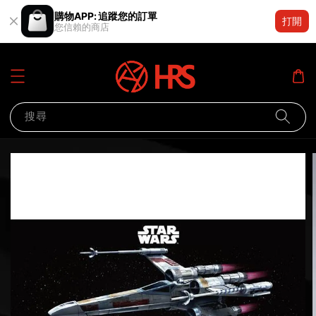
購物APP: 追蹤您的訂單
打開
您信賴的商店
搜尋