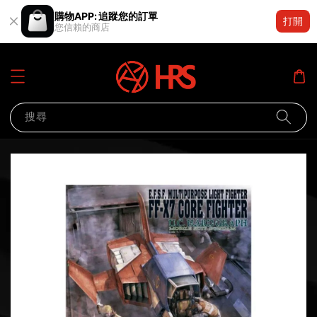
購物APP: 追蹤您的訂單
打開
您信賴的商店
搜尋