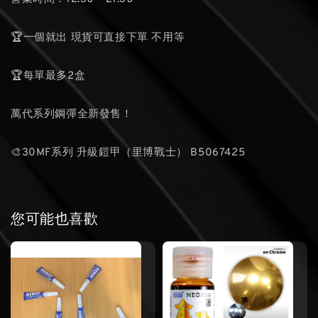
🏆一個就出 現貨可直接下單 不用等
🏆每單最多2盒
萬代系列鋼彈全新發售！
🎨30MF系列 升級鎧甲（里博戰士） B5067425
您可能也喜歡