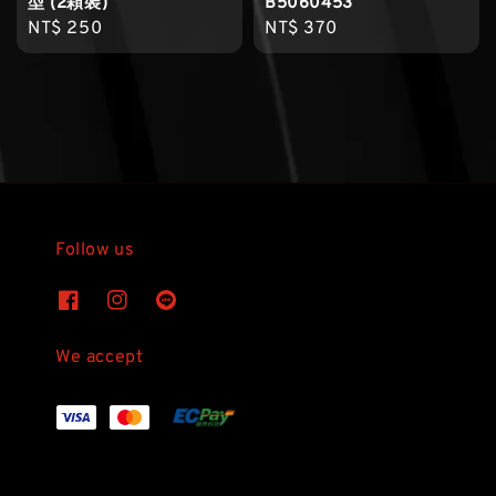
型 (2顆裝)
B5060453
Regular
NT$ 250
Regular
NT$ 370
price
price
Follow us
We accept