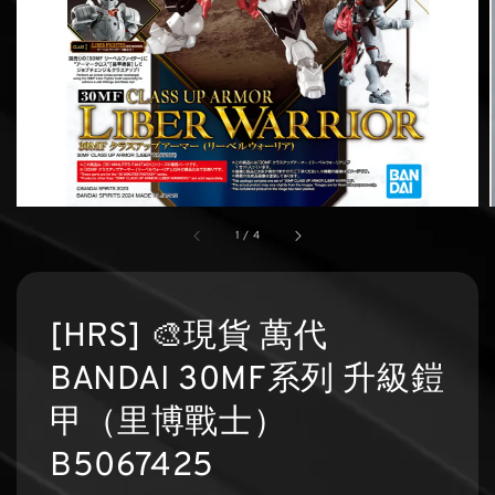
1
/
4
[HRS] 🎨現貨 萬代
BANDAI 30MF系列 升級鎧
甲（里博戰士）
B5067425