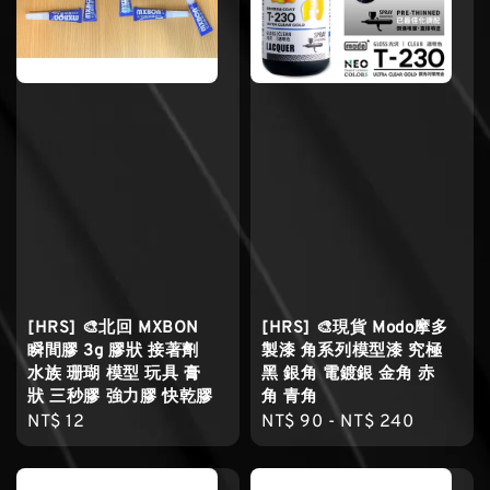
[HRS] 🎨北回 MXBON
[HRS] 🎨現貨 Modo摩多
瞬間膠 3g 膠狀 接著劑
製漆 角系列模型漆 究極
水族 珊瑚 模型 玩具 膏
黑 銀角 電鍍銀 金角 赤
狀 三秒膠 強力膠 快乾膠
角 青角
Regular
NT$ 12
Regular
NT$ 90
-
NT$ 240
price
price