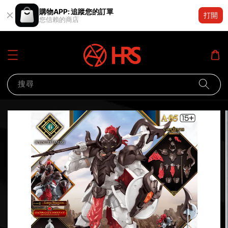
購物APP: 追蹤您的訂單
打開
您信賴的商店
搜尋