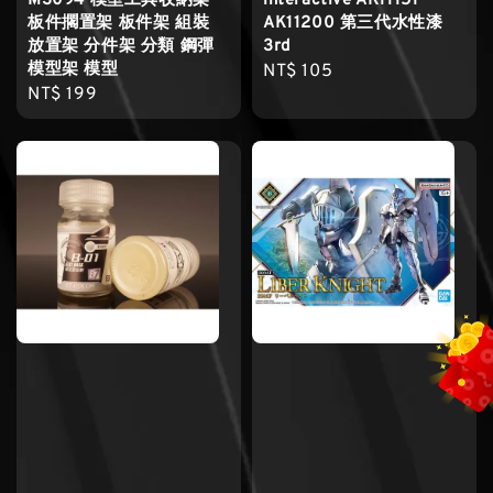
MS094 模型工具收納架
interactive AK11151 ~
板件擱置架 板件架 組裝
AK11200 第三代水性漆
放置架 分件架 分類 鋼彈
3rd
模型架 模型
Regular
NT$ 105
Regular
NT$ 199
price
price