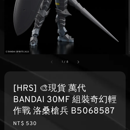
1
/
8
[HRS] 🎨現貨 萬代
BANDAI 30MF 組裝奇幻輕
作戰 洛桑槍兵 B5068587
Regular
NT$ 530