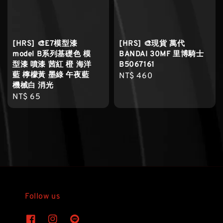
[HRS] 🎨E7模型漆
[HRS] 🎨現貨 萬代
model B系列基礎色 模
BANDAI 30MF 里博騎士
型漆 噴漆 茜紅 橙 海洋
B5067161
藍 檸檬黃 墨綠 午夜藍
Regular
NT$ 460
機械白 消光
price
Regular
NT$ 65
price
Follow us