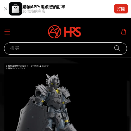
購物APP: 追蹤您的訂單
打開
您信賴的商店
搜尋