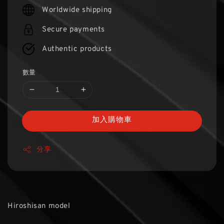
price
Worldwide shipping
Secure payments
Authentic products
數量
加入購物車
分享
Hiroshisan model