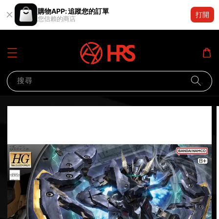
購物APP: 追蹤您的訂單
打開
您信賴的商店
搜尋