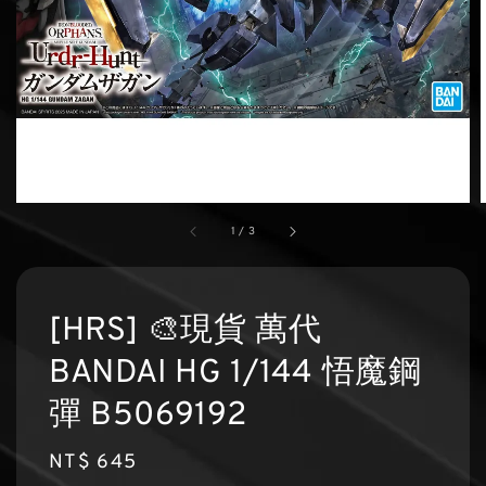
1
/
3
[HRS] 🎨現貨 萬代
BANDAI HG 1/144 悟魔鋼
彈 B5069192
Regular
NT$ 645