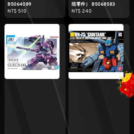
B5064089
現零件） B5068583
Regular
NT$ 510
Regular
NT$ 240
price
price