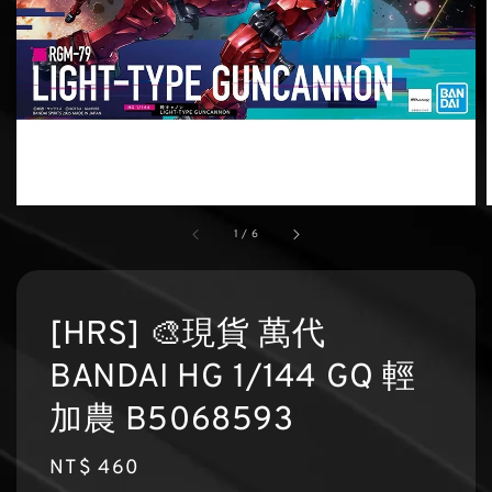
1
/
6
[HRS] 🎨現貨 萬代
BANDAI HG 1/144 GQ 輕
加農 B5068593
Regular
NT$ 460