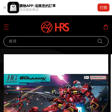
購物APP: 追蹤您的訂單
打開
您信賴的商店
搜尋