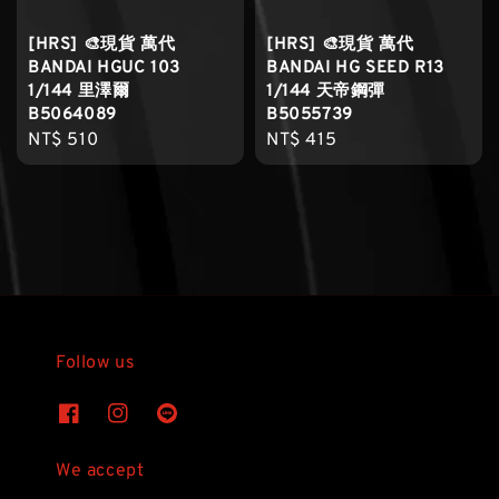
[HRS] 🎨現貨 萬代
[HRS] 🎨現貨 萬代
BANDAI HGUC 103
BANDAI HG SEED R13
1/144 里澤爾
1/144 天帝鋼彈
B5064089
B5055739
Regular
NT$ 510
Regular
NT$ 415
price
price
Follow us
We accept