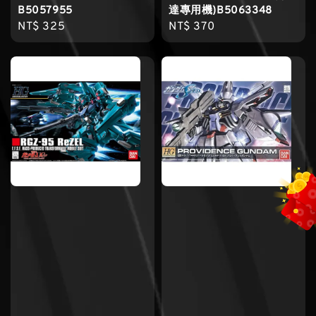
B5057955
達專用機)B5063348
Regular
NT$ 325
Regular
NT$ 370
price
price