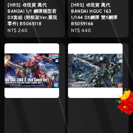
[HRS] 🎨現貨 萬代
[HRS] 🎨現貨 萬代
BANDAI 1/1 鋼彈模型君
BANDAI HGUC 163
DX套組 (附框架Ver.重現
1/144 DX鋼彈 雙X鋼彈
零件) B5065118
B5059166
Regular
NT$ 240
Regular
NT$ 440
price
price