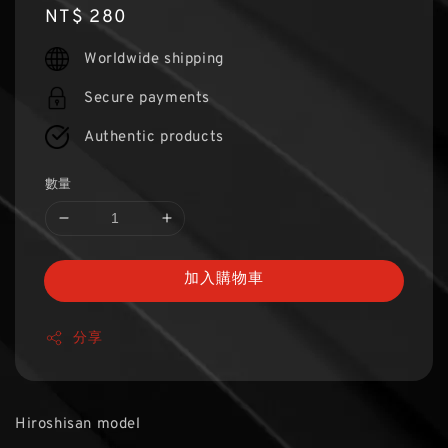
Regular
NT$ 280
price
Worldwide shipping
Secure payments
Authentic products
數量
加入購物車
分享
Hiroshisan model