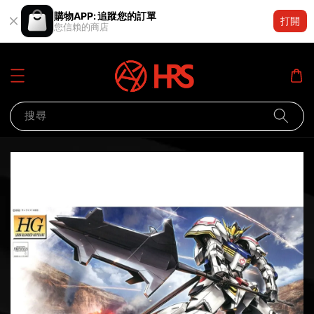
購物APP: 追蹤您的訂單
打開
您信賴的商店
搜尋