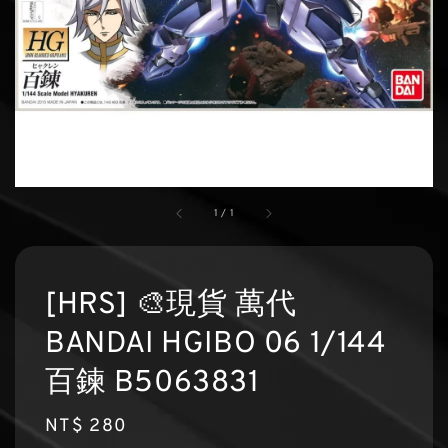
1
/
1
[HRS] 🎨現貨 萬代
BANDAI HGIBO 06 1/144
百鍊 B5063831
Regular
NT$ 280