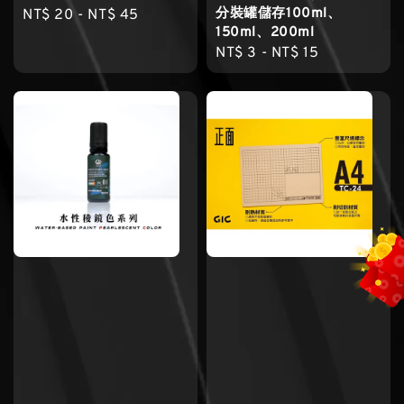
分裝罐儲存100ml、
Regular
NT$ 20
-
NT$ 45
150ml、200ml
price
Regular
NT$ 3
-
NT$ 15
price