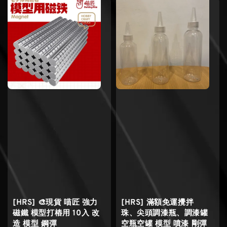
[HRS] 🎨現貨 喵匠 強力
[HRS] 滿額免運攪拌
磁鐵 模型打樁用 10入 改
珠、尖頭調漆瓶、調漆罐
造 模型 鋼彈
空瓶空罐 模型 噴漆 剛彈