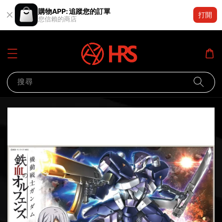
購物APP: 追蹤您的訂單
打開
您信賴的商店
搜尋