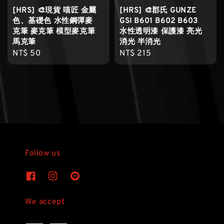
[HRS] 🎨現貨 喵匠 金屬
[HRS] 🎨郡氏 GUNZE
色、基礎色 水性鋼彈麥
GSI B601 B602 B603
克筆 麥克筆 模型麥克筆
水性透明漆 保護漆 亮光
馬克筆
消光 半消光
Regular
NT$ 50
Regular
NT$ 215
price
price
Follow us
We accept