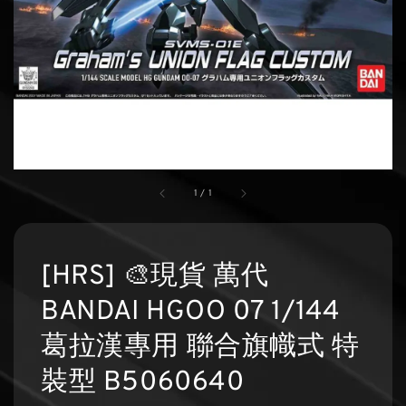
1
/
1
[HRS] 🎨現貨 萬代
BANDAI HGOO 07 1/144
葛拉漢專用 聯合旗幟式 特
裝型 B5060640