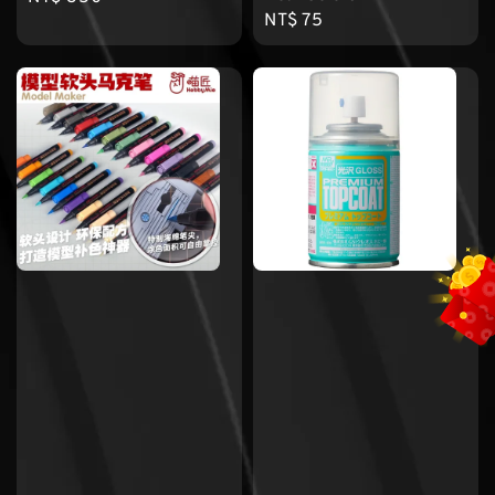
Regular
NT$ 75
price
price