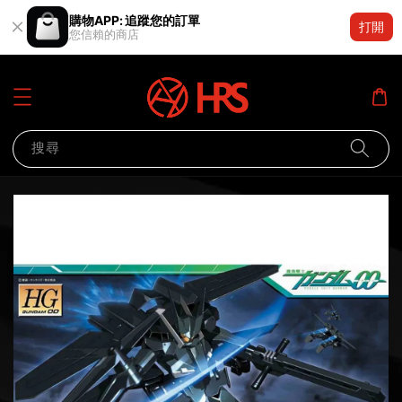
購物APP: 追蹤您的訂單
打開
您信賴的商店
搜尋