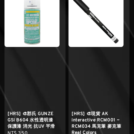
[HRS] 🎨郡氏 GUNZE
[HRS] 🎨現貨 AK
GSI B604 水性透明漆
interactive RCM001 ~
保護漆 消光 抗UV 平滑
RCM034 馬克筆 麥克筆
Real Colors
Regular
NT$ 350