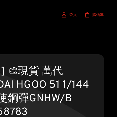
登入
購物車
S] 🎨現貨 萬代
AI HGOO 51 1/144
使鋼彈GNHW/B
58783