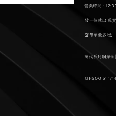
營業時間：12:30
🏆一個就出 現
🏆每單最多1盒
萬代系列鋼彈全
🎨HGOO 51 1