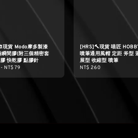
 🎨現貨 Modo摩多製漆
[HRS]🔨現貨 喵匠 HOBB
極瞬間膠(附三個精密套
噴筆通用風帽 定距 斧型 
力膠 快乾膠 點膠針
展型 收縮型 噴筆
r
-
NT$ 79
Regular
NT$ 260
price