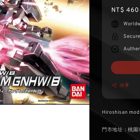
Regular
NT$ 460
price
Worldw
Secur
Authen
分享
Hiroshisan mod
門市地址：桃園市