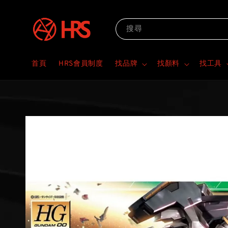
搜尋
首頁
HRS會員制度
找品牌
找顏料
找工具