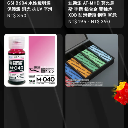
GSI B604 水性透明漆
迪斯派 AT-MHD 莫比烏
保護漆 消光 抗UV 平滑
斯 手鑽 鋁合金 雙軸承
XDB 防滑鑽頭 鋼彈 軍武
Regular
NT$ 350
Regular
NT$ 195
-
NT$ 390
price
price