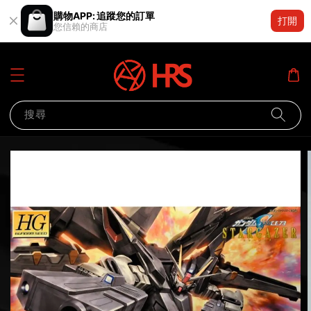
購物APP: 追蹤您的訂單
打開
您信賴的商店
搜尋