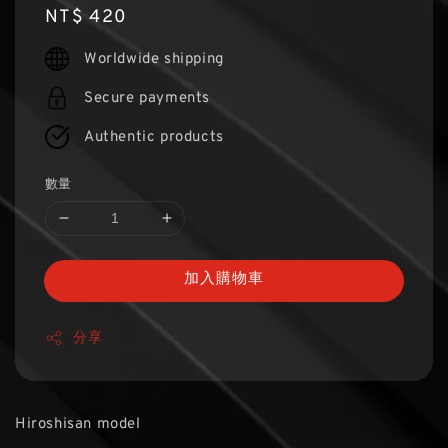
Regular
NT$ 420
price
Worldwide shipping
Secure payments
Authentic products
數量
加入購物車
分享
Hiroshisan model