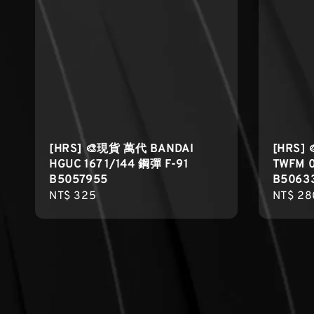
[HRS] 🎨現貨 萬代 BANDAI
[HRS]
HGUC 167 1/144 鋼彈 F-91
TWFM 
B5057955
B5063
Regular
NT$ 325
Regula
NT$ 28
price
price