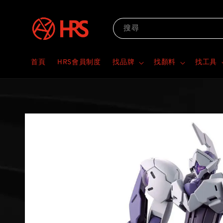
搜尋
首頁
HRS會員制度
找品牌
找顏料
找工具