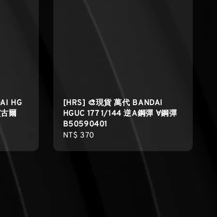
AI HG
[HRS] 🎨現貨 萬代 BANDAI
薩(古爾
HGUC 177 1/144 逆A鋼彈 ∀鋼彈
B50590401
Regular
NT$ 370
price