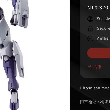
Regular
NT$ 370
price
Worldw
Secur
Authen
分享
Hiroshisan mod
門市地址：桃園市