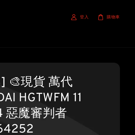
登入
購物車
S] 🎨現貨 萬代
AI HGTWFM 11
44 惡魔審判者
64252