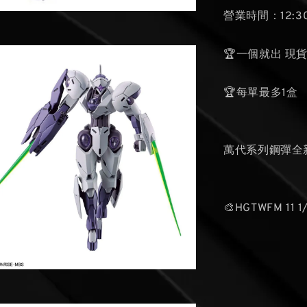
營業時間：12:30
🏆一個就出 現
🏆每單最多1盒
萬代系列鋼彈全
🎨HGTWFM 11