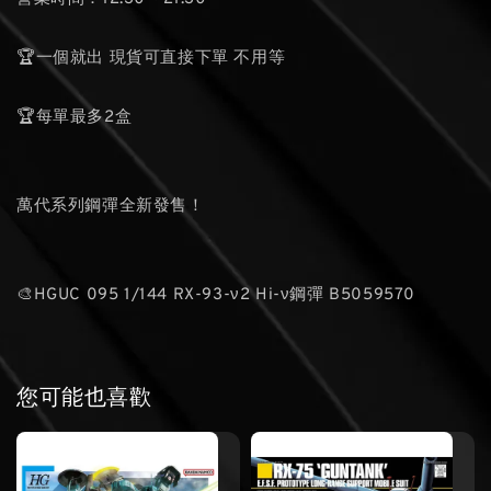
🏆一個就出 現貨可直接下單 不用等
🏆每單最多2盒
萬代系列鋼彈全新發售！
🎨HGUC 095 1/144 RX-93-ν2 Hi-ν鋼彈 B5059570
您可能也喜歡