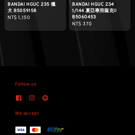
BANDAI HGUC 235 獵
BANDAI HGUC 234
犬 B5059158
1/144 夏亞專用薩克II
B5060453
Regular
NT$ 1,150
Regular
NT$ 370
price
price
Follow us
We accept