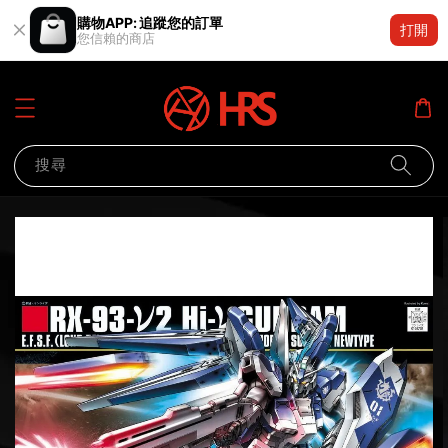
購物APP: 追蹤您的訂單
打開
您信賴的商店
搜尋