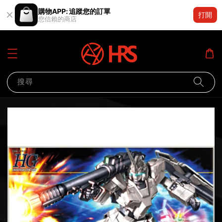
購物APP: 追蹤您的訂單
打開
您信賴的商店
搜尋