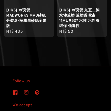
[HRS] 🎨現貨
[HRS] 🎨現貨 九五二漆
MADWORKS MAD砂紙
水性筆塗 筆塗透明漆
分裝盒-極霧黑砂紙全備
11ML 9527 水性 水性漆
版
環保 低毒性
Regular
NT$ 435
Regular
NT$ 50
price
price
Follow us
We accept