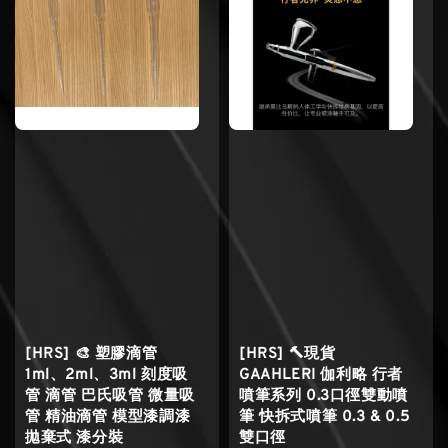
[HRS] 🎨 塑膠滴管
[HRS] 🔨現貨
1ml、2ml、3ml 刻度吸
GAAHLERI 伽利略 行者
管 滴管 巴氏吸管 微量吸
噴筆系列 0.3口徑雙動噴
管 精油滴管 模型漆調漆
筆 快拆式噴筆 0.3 & 0.5
拋棄式 漆分裝
雙口徑