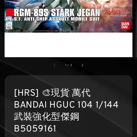
1
/
3
[HRS] 🎨現貨 萬代
BANDAI HGUC 104 1/144
武裝強化型傑鋼
B5059161