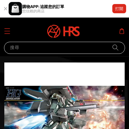
購物APP: 追蹤您的訂單
打開
您信賴的商店
搜尋