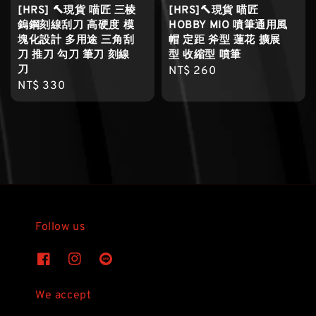
[HRS] 🔨現貨 喵匠 三棱
[HRS]🔨現貨 喵匠
鎢鋼刻線刮刀 高硬度 模
HOBBY MIO 噴筆通用風
塊化設計 多用途 三角刮
帽 定距 斧型 蓮花 擴展
刀 推刀 勾刀 筆刀 刻線
型 收縮型 噴筆
刀
Regular
NT$ 260
Regular
NT$ 330
price
price
Follow us
We accept