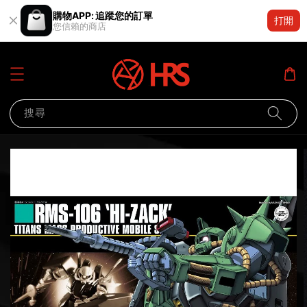
購物APP: 追蹤您的訂單
打開
您信賴的商店
搜尋