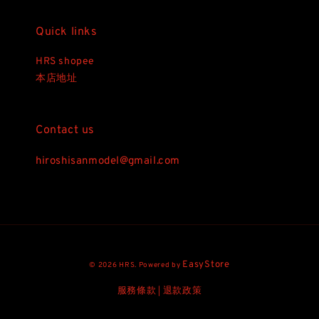
Quick links
HRS shopee
本店地址
Contact us
hiroshisanmodel@gmail.com
EasyStore
© 2026 HRS. Powered by
服務條款
退款政策
|