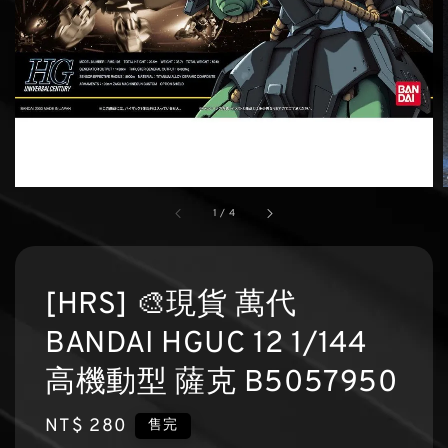
1
/
4
[HRS] 🎨現貨 萬代
BANDAI HGUC 12 1/144
高機動型 薩克 B5057950
Regular
NT$ 280
售完