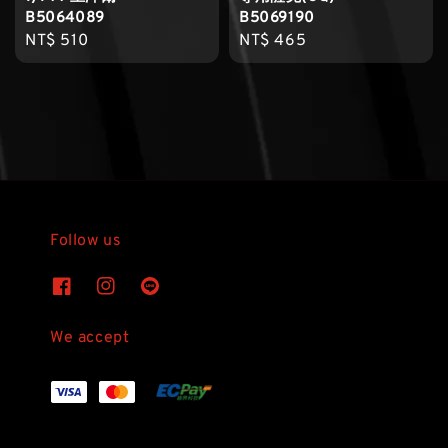
B5064089
B5069190
Regular
NT$ 510
Regular
NT$ 465
price
price
Follow us
We accept