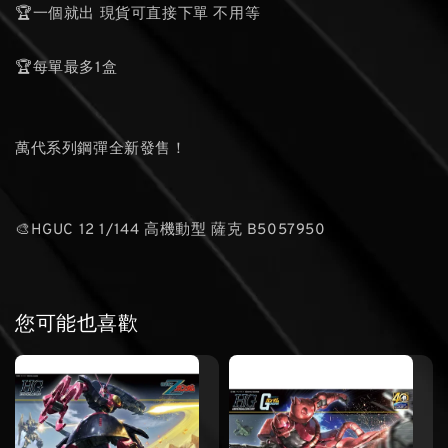
🏆一個就出 現貨可直接下單 不用等
🏆每單最多1盒
萬代系列鋼彈全新發售！
🎨HGUC 12 1/144 高機動型 薩克 B5057950
您可能也喜歡